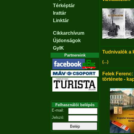
Térképtár
Irattár
Linktár
Cikkarchívum
Újdonságok
GyIK
Tudnivalók a
Partnereink
(...)
Felek Ferenc:
története - ka
Felhasználói belépés
E-mail:
Jelszó: