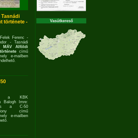
- Tasnádi
Vasútkereső
 története -
 Felek Ferenc -
dor - Tasnádi
 MÁV Alföldi
története
című
ely e-mailben
delhető.
-50
ent a KBK
n Balogh Imre:
ves a C-50
zdony című
ely e-mailben
ető.