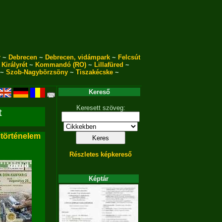
r
~
Debrecen
~
Debrecen, vidámpark
~
Felcsút
~
Királyrét
~
Kommandó (RO)
~
Lillafüred
~
~
Szob-Nagybörzsöny
~
Tiszakécske
~
Kereső
Keresett szöveg:
t
 történelem
Részletes képkereső
Képtár