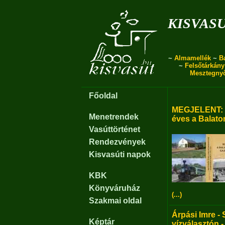
kisvas
~
Almamellék
~
B
~
Felsőtárkány
Mesztegny
Főoldal
MEGJELENT: B
Menetrendek
éves a Balato
Vasúttörténet
Rendezvények
Kisvasúti napok
KBK
Könyváruház
(...)
Szakmai oldal
Árpási Imre - 
Képtár
vízválasztón -