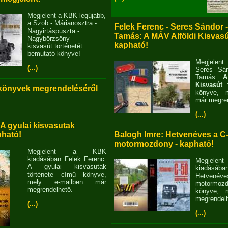
Megjelent a KBK legújabb,
a Szob - Márianosztra -
Felek Ferenc - Seres Sándor 
Nagyirtáspuszta -
Tamás: A MÁV Alföldi Kisvasút
Nagybörzsöny
kapható!
kisvasút történetét
bemutató könyve!
Megjelent
(...)
Seres Sán
Tamás:
A
Kisvasút 
 könyvek megrendeléséről
könyve, m
már megren
(...)
 A gyulai kisvasutak
pható!
Balogh Imre: Hetvenéves a C
motormozdony - kapható!
Megjelent a KBK
kiadásában Felek Ferenc:
Megjel
A gyulai kisvasutak
kiadásába
története című könyve,
Hetvené
mely e-mailben már
motormo
megrendelhető.
könyve, m
megrendelh
(...)
(...)