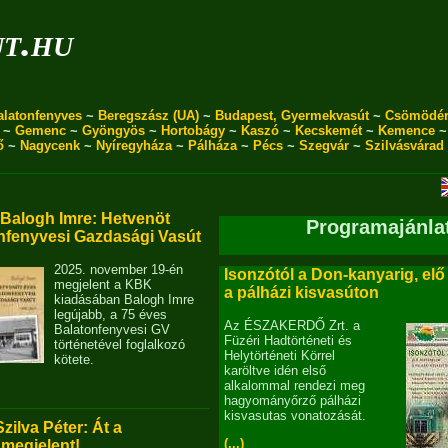
ut.hu
alatonfenyves
~
Beregszász (UA)
~
Budapest, Gyermekvasút
~
Csömödé
~
Gemenc
~
Gyöngyös
~
Hortobágy
~
Kaszó
~
Kecskemét
~
Kemence
ő
~
Nagycenk
~
Nyíregyháza
~
Pálháza
~
Pécs
~
Szegvár
~
Szilvásvárad
alogh Imre: Hetvenöt
Programajánla
nfenyvesi Gazdasági Vasút
2025. november 19-én
Isonzótól a Don-kanyarig, elő
megjelent a KBK
a pálházi kisvasúton
kiadásában Balogh Imre
legújabb, a 75 éves
Az ÉSZAKERDŐ Zrt. a
Balatonfenyvesi GV
Füzéri Hadtörténeti és
történetével foglalkozó
Helytörténeti Körrel
kötete.
karöltve idén első
alkalommal rendezi meg
hagyományőrző pálházi
kisvasutas vonatozását.
Szilva Péter: Át a
(...)
 megjelent!