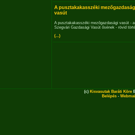
A pusztakakasszéki mezőgazdaság
vasút
A pusztakakasszéki mezőgazdasági vasút - a
Szegvári Gazdasági Vasút ősének - rövid tört
(...)
(c)
Kisvasutak Baráti Köre
E
Belépés
-
Webmai