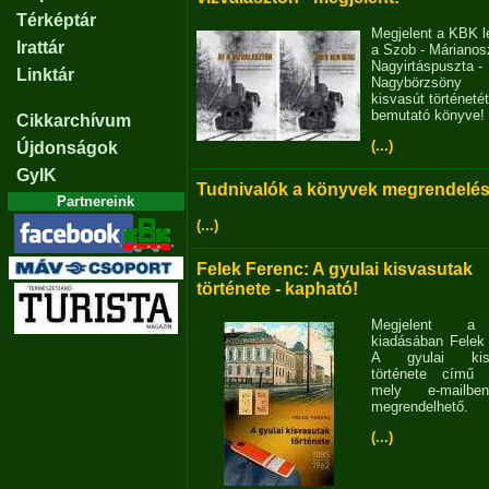
Térképtár
Megjelent a KBK l
Irattár
a Szob - Márianosz
Nagyirtáspuszta -
Linktár
Nagybörzsöny
kisvasút történetét
bemutató könyve!
Cikkarchívum
(...)
Újdonságok
GyIK
Tudnivalók a könyvek megrendelés
Partnereink
(...)
Felek Ferenc: A gyulai kisvasutak
története - kapható!
Megjelent 
kiadásában Felek
A gyulai kisv
története című 
mely e-mailb
megrendelhető.
(...)