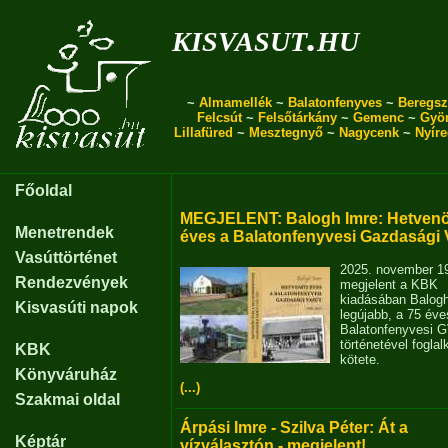
kisvasut.hu
~
Almamellék
~
Balatonfenyves
~
Beregsz
Felcsút
~
Felsőtárkány
~
Gemenc
~
Gyö
Lillafüred
~
Mesztegnyő
~
Nagycenk
~
Nyír
Főoldal
MEGJELENT: Balogh Imre: Hetvenö
Menetrendek
éves a Balatonfenyvesi Gazdasági 
Vasúttörténet
2025. november 1
Rendezvények
megjelent a KBK
kiadásában Balog
Kisvasúti napok
legújabb, a 75 éve
Balatonfenyvesi 
történetével fogla
KBK
kötete.
Könyváruház
(...)
Szakmai oldal
Árpási Imre - Szilva Péter: Át a
Képtár
vízválasztón - megjelent!