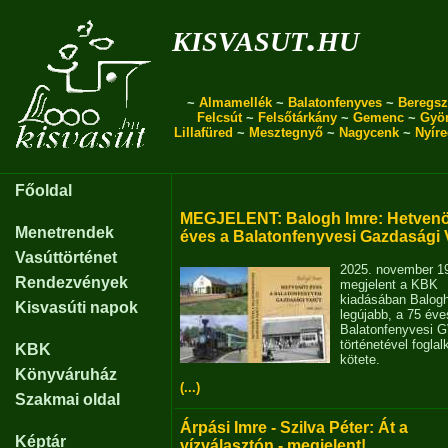
kisvasut.hu
~
Almamellék
~
Balatonfenyves
~
Beregsz
Felcsút
~
Felsőtárkány
~
Gemenc
~
Gyö
Lillafüred
~
Mesztegnyő
~
Nagycenk
~
Nyír
Főoldal
MEGJELENT: Balogh Imre: Hetvenö
Menetrendek
éves a Balatonfenyvesi Gazdasági 
Vasúttörténet
2025. november 1
Rendezvények
megjelent a KBK
kiadásában Balog
Kisvasúti napok
legújabb, a 75 éve
Balatonfenyvesi 
történetével fogla
KBK
kötete.
Könyváruház
(...)
Szakmai oldal
Árpási Imre - Szilva Péter: Át a
Képtár
vízválasztón - megjelent!