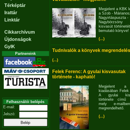
Térképtár
Megjelent a KBK l
Irattár
a Szob - Márianosz
Nagyirtáspuszta -
Linktár
Nagybörzsöny
kisvasút történetét
bemutató könyve!
Cikkarchívum
(...)
Újdonságok
GyIK
Tudnivalók a könyvek megrendelés
Partnereink
(...)
Felek Ferenc: A gyulai kisvasutak
története - kapható!
Megjelent 
kiadásában Felek
A gyulai kisv
története című 
Felhasználói belépés
mely e-mailb
E-mail:
megrendelhető.
Jelszó:
(...)