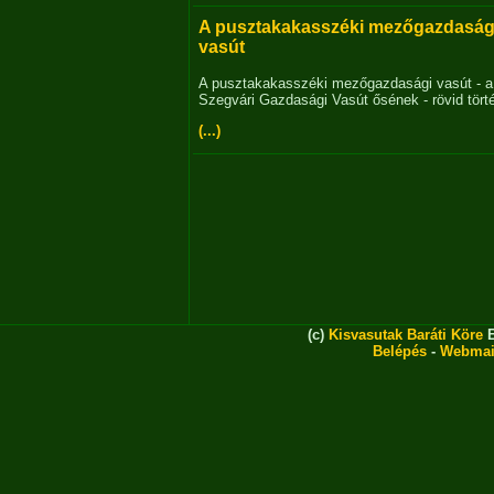
A pusztakakasszéki mezőgazdaság
vasút
A pusztakakasszéki mezőgazdasági vasút - a
Szegvári Gazdasági Vasút ősének - rövid tört
(...)
(c)
Kisvasutak Baráti Köre
E
Belépés
-
Webmai