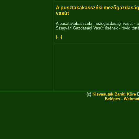
A pusztakakasszéki mezőgazdaság
vasút
A pusztakakasszéki mezőgazdasági vasút - a
Szegvári Gazdasági Vasút ősének - rövid tört
(...)
(c)
Kisvasutak Baráti Köre
E
Belépés
-
Webmai