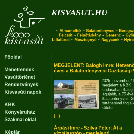
kisvasut.hu
~
Almamellék
~
Balatonfenyves
~
Beregsz
Felcsút
~
Felsőtárkány
~
Gemenc
~
Gyö
Lillafüred
~
Mesztegnyő
~
Nagycenk
~
Nyír
Főoldal
MEGJELENT: Balogh Imre: Hetvenö
Menetrendek
éves a Balatonfenyvesi Gazdasági 
Vasúttörténet
2025. november 1
Rendezvények
megjelent a KBK
kiadásában Balog
Kisvasúti napok
legújabb, a 75 éve
Balatonfenyvesi 
történetével fogla
KBK
kötete.
Könyváruház
(...)
Szakmai oldal
Árpási Imre - Szilva Péter: Át a
Képtár
vízválasztón - megjelent!