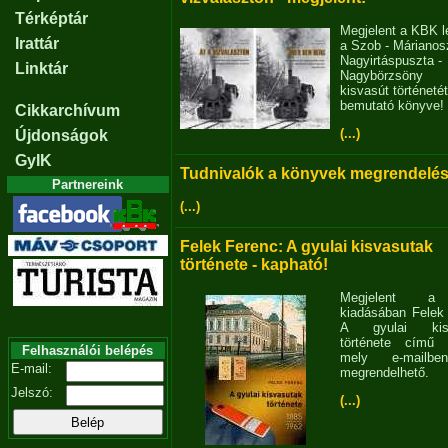
Térképtár
Megjelent a KBK l
Irattár
a Szob - Márianosz
Nagyirtáspuszta -
Linktár
Nagybörzsöny
kisvasút történetét
bemutató könyve!
Cikkarchívum
(...)
Újdonságok
GyIK
Tudnivalók a könyvek megrendelés
Partnereink
(...)
Felek Ferenc: A gyulai kisvasutak
története - kapható!
Megjelent 
kiadásában Felek
A gyulai kisv
története című 
Felhasználói belépés
mely e-mailb
E-mail:
megrendelhető.
Jelszó:
(...)