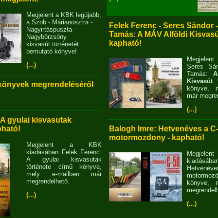
Megjelent a KBK legújabb,
a Szob - Márianosztra -
Felek Ferenc - Seres Sándor 
Nagyirtáspuszta -
Tamás: A MÁV Alföldi Kisvasút
Nagybörzsöny
kapható!
kisvasút történetét
bemutató könyve!
Megjelent
(...)
Seres Sán
Tamás:
A
Kisvasút 
 könyvek megrendeléséről
könyve, m
már megren
(...)
 A gyulai kisvasutak
pható!
Balogh Imre: Hetvenéves a C
motormozdony - kapható!
Megjelent a KBK
kiadásában Felek Ferenc:
Megjel
A gyulai kisvasutak
kiadásába
története című könyve,
Hetvené
mely e-mailben már
motormo
megrendelhető.
könyve, m
megrendelh
(...)
(...)