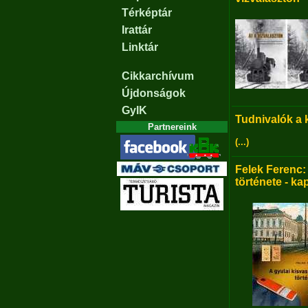
Térképtár
Irattár
Linktár
Cikkarchívum
Újdonságok
GyIK
Tudnivalók a
Partnereink
(...)
Felek Ferenc:
története - ka