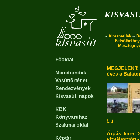
kisvas
~
Almamellék
~
B
~
Felsőtárkány
Mesztegny
Főoldal
MEGJELENT: B
Menetrendek
éves a Balato
Vasúttörténet
Rendezvények
Kisvasúti napok
KBK
Könyváruház
(...)
Szakmai oldal
Árpási Imre - 
Képtár
vízválasztón -