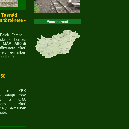
- Tasnádi
 története -
Vasútkereső
 Felek Ferenc -
dor - Tasnádi
 MÁV Alföldi
története
című
ely e-mailben
delhető.
-50
ent a KBK
n Balogh Imre:
ves a C-50
zdony című
ely e-mailben
ető.