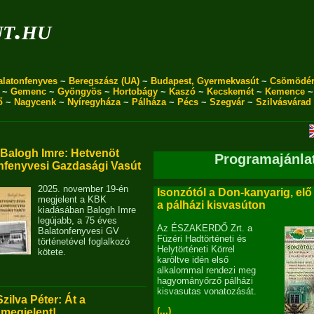
ut.hu
alatonfenyves
~
Beregszász (UA)
~
Budapest, Gyermekvasút
~
Csömödé
~
Gemenc
~
Gyöngyös
~
Hortobágy
~
Kaszó
~
Kecskemét
~
Kemence
ő
~
Nagycenk
~
Nyíregyháza
~
Pálháza
~
Pécs
~
Szegvár
~
Szilvásvárad
alogh Imre: Hetvenöt
Programajánla
nfenyvesi Gazdasági Vasút
2025. november 19-én
Isonzótól a Don-kanyarig, elő
megjelent a KBK
a pálházi kisvasúton
kiadásában Balogh Imre
legújabb, a 75 éves
Az ÉSZAKERDŐ Zrt. a
Balatonfenyvesi GV
Füzéri Hadtörténeti és
történetével foglalkozó
Helytörténeti Körrel
kötete.
karöltve idén első
alkalommal rendezi meg
hagyományőrző pálházi
kisvasutas vonatozását.
Szilva Péter: Át a
(...)
 megjelent!