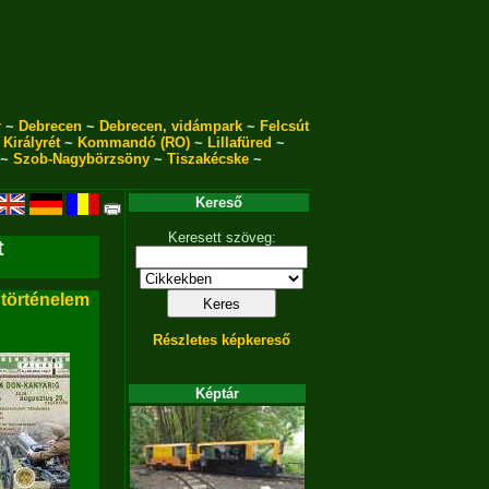
r
~
Debrecen
~
Debrecen, vidámpark
~
Felcsút
~
Királyrét
~
Kommandó (RO)
~
Lillafüred
~
~
Szob-Nagybörzsöny
~
Tiszakécske
~
Kereső
Keresett szöveg:
t
 történelem
Részletes képkereső
Képtár