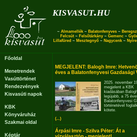
kisvasut.hu
~
Almamellék
~
Balatonfenyves
~
Beregsz
Felcsút
~
Felsőtárkány
~
Gemenc
~
Gyö
Lillafüred
~
Mesztegnyő
~
Nagycenk
~
Nyír
Főoldal
MEGJELENT: Balogh Imre: Hetvenö
Menetrendek
éves a Balatonfenyvesi Gazdasági 
Vasúttörténet
2025. november 1
Rendezvények
megjelent a KBK
kiadásában Balog
Kisvasúti napok
legújabb, a 75 éve
Balatonfenyvesi 
történetével fogla
KBK
kötete.
Könyváruház
(...)
Szakmai oldal
Árpási Imre - Szilva Péter: Át a
Képtár
vízválasztón - megjelent!