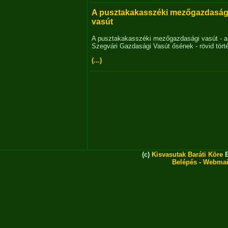
A pusztakakasszéki mezőgazdaság
vasút
A pusztakakasszéki mezőgazdasági vasút - a
Szegvári Gazdasági Vasút ősének - rövid tört
(...)
(c)
Kisvasutak Baráti Köre
E
Belépés
-
Webmai