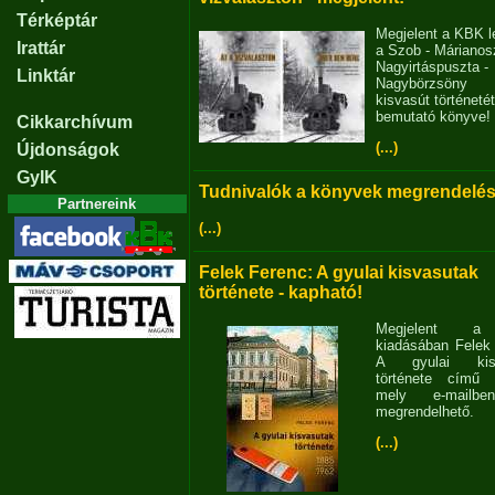
Térképtár
Megjelent a KBK l
Irattár
a Szob - Márianosz
Nagyirtáspuszta -
Linktár
Nagybörzsöny
kisvasút történetét
bemutató könyve!
Cikkarchívum
(...)
Újdonságok
GyIK
Tudnivalók a könyvek megrendelés
Partnereink
(...)
Felek Ferenc: A gyulai kisvasutak
története - kapható!
Megjelent 
kiadásában Felek
A gyulai kisv
története című 
mely e-mailb
megrendelhető.
(...)