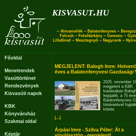
kisvasut.hu
~
Almamellék
~
Balatonfenyves
~
Beregsz
Felcsút
~
Felsőtárkány
~
Gemenc
~
Gyö
Lillafüred
~
Mesztegnyő
~
Nagycenk
~
Nyír
Főoldal
MEGJELENT: Balogh Imre: Hetvenö
Menetrendek
éves a Balatonfenyvesi Gazdasági 
Vasúttörténet
2025. november 1
Rendezvények
megjelent a KBK
kiadásában Balog
Kisvasúti napok
legújabb, a 75 éve
Balatonfenyvesi 
történetével fogla
KBK
kötete.
Könyváruház
(...)
Szakmai oldal
Árpási Imre - Szilva Péter: Át a
Képtár
vízválasztón - megjelent!