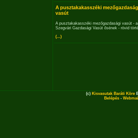
A pusztakakasszéki mezőgazdaság
vasút
A pusztakakasszéki mezőgazdasági vasút - a
Szegvári Gazdasági Vasút ősének - rövid tört
(...)
(c)
Kisvasutak Baráti Köre
E
Belépés
-
Webmai