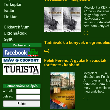
Térképtár
Megjelent a KBK l
Irattár
a Szob - Márianosz
Nagyirtáspuszta -
Linktár
Nagybörzsöny
kisvasút történetét
bemutató könyve!
Cikkarchívum
(...)
Újdonságok
GyIK
Tudnivalók a könyvek megrendelés
Partnereink
(...)
Felek Ferenc: A gyulai kisvasutak
története - kapható!
Megjelent 
kiadásában Felek
A gyulai kisv
története című 
Felhasználói belépés
mely e-mailb
E-mail:
megrendelhető.
Jelszó:
(...)