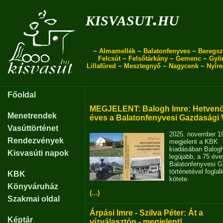
kisvasut.hu
~
Almamellék
~
Balatonfenyves
~
Beregsz
Felcsút
~
Felsőtárkány
~
Gemenc
~
Gyö
Lillafüred
~
Mesztegnyő
~
Nagycenk
~
Nyír
Főoldal
MEGJELENT: Balogh Imre: Hetvenö
Menetrendek
éves a Balatonfenyvesi Gazdasági 
Vasúttörténet
2025. november 1
Rendezvények
megjelent a KBK
kiadásában Balog
Kisvasúti napok
legújabb, a 75 éve
Balatonfenyvesi 
történetével fogla
KBK
kötete.
Könyváruház
(...)
Szakmai oldal
Árpási Imre - Szilva Péter: Át a
Képtár
vízválasztón - megjelent!