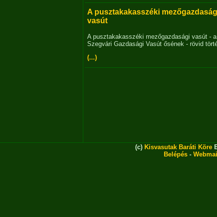
A pusztakakasszéki mezőgazdaság
vasút
A pusztakakasszéki mezőgazdasági vasút - a
Szegvári Gazdasági Vasút ősének - rövid tört
(...)
(c)
Kisvasutak Baráti Köre
E
Belépés
-
Webmai