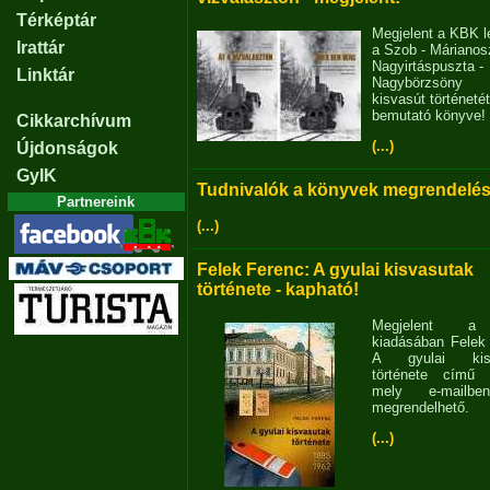
Térképtár
Megjelent a KBK l
Irattár
a Szob - Márianosz
Nagyirtáspuszta -
Linktár
Nagybörzsöny
kisvasút történetét
bemutató könyve!
Cikkarchívum
(...)
Újdonságok
GyIK
Tudnivalók a könyvek megrendelés
Partnereink
(...)
Felek Ferenc: A gyulai kisvasutak
története - kapható!
Megjelent 
kiadásában Felek
A gyulai kisv
története című 
mely e-mailb
megrendelhető.
(...)