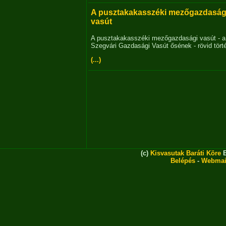
A pusztakakasszéki mezőgazdaság
vasút
A pusztakakasszéki mezőgazdasági vasút - a
Szegvári Gazdasági Vasút ősének - rövid tört
(...)
(c)
Kisvasutak Baráti Köre
E
Belépés
-
Webmai