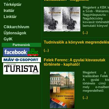
Térképtár
Megjelent a KBK l
Irattár
a Szob - Márianosz
Nagyirtáspuszta -
Linktár
Nagybörzsöny
kisvasút történetét
bemutató könyve!
Cikkarchívum
(...)
Újdonságok
GyIK
Tudnivalók a könyvek megrendelés
Partnereink
(...)
Felek Ferenc: A gyulai kisvasutak
története - kapható!
Megjelent 
kiadásában Felek
A gyulai kisv
története című 
mely e-mailb
megrendelhető.
(...)