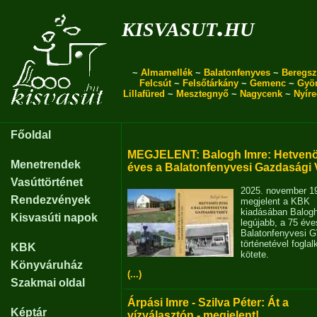
kisvasut.hu
~
Almamellék
~
Balatonfenyves
~
Beregsz
Felcsút
~
Felsőtárkány
~
Gemenc
~
Gyö
Lillafüred
~
Mesztegnyő
~
Nagycenk
~
Nyír
Főoldal
MEGJELENT: Balogh Imre: Hetvenö
Menetrendek
éves a Balatonfenyvesi Gazdasági 
Vasúttörténet
2025. november 1
Rendezvények
megjelent a KBK
kiadásában Balog
Kisvasúti napok
legújabb, a 75 éve
Balatonfenyvesi 
történetével fogla
KBK
kötete.
Könyváruház
(...)
Szakmai oldal
Árpási Imre - Szilva Péter: Át a
Képtár
vízválasztón - megjelent!