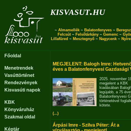
kisvasut.hu
~
Almamellék
~
Balatonfenyves
~
Beregsz
Felcsút
~
Felsőtárkány
~
Gemenc
~
Gyö
Lillafüred
~
Mesztegnyő
~
Nagycenk
~
Nyír
Főoldal
MEGJELENT: Balogh Imre: Hetvenö
Menetrendek
éves a Balatonfenyvesi Gazdasági 
Vasúttörténet
2025. november 1
Rendezvények
megjelent a KBK
kiadásában Balog
Kisvasúti napok
legújabb, a 75 éve
Balatonfenyvesi 
történetével fogla
KBK
kötete.
Könyváruház
(...)
Szakmai oldal
Árpási Imre - Szilva Péter: Át a
Képtár
vízválasztón - megjelent!