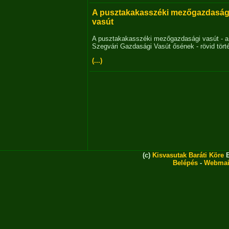
A pusztakakasszéki mezőgazdaság
vasút
A pusztakakasszéki mezőgazdasági vasút - a
Szegvári Gazdasági Vasút ősének - rövid tört
(...)
(c)
Kisvasutak Baráti Köre
E
Belépés
-
Webmai