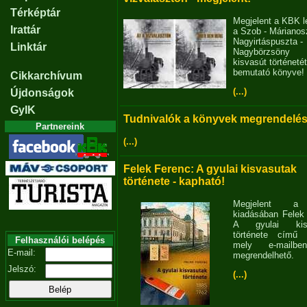
Térképtár
Megjelent a KBK l
Irattár
a Szob - Márianosz
Nagyirtáspuszta -
Linktár
Nagybörzsöny
kisvasút történetét
bemutató könyve!
Cikkarchívum
(...)
Újdonságok
GyIK
Tudnivalók a könyvek megrendelés
Partnereink
(...)
Felek Ferenc: A gyulai kisvasutak
története - kapható!
Megjelent 
kiadásában Felek
A gyulai kisv
története című 
Felhasználói belépés
mely e-mailb
E-mail:
megrendelhető.
Jelszó:
(...)