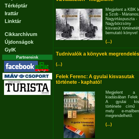
Térképtár
Megjelent a KBK l
Irattár
a Szob - Márianosz
Nagyirtáspuszta -
Linktár
Nagybörzsöny
kisvasút történetét
bemutató könyve!
Cikkarchívum
(...)
Újdonságok
GyIK
Tudnivalók a könyvek megrendelés
Partnereink
(...)
Felek Ferenc: A gyulai kisvasutak
története - kapható!
Megjelent 
kiadásában Felek
A gyulai kisv
története című 
mely e-mailb
megrendelhető.
(...)