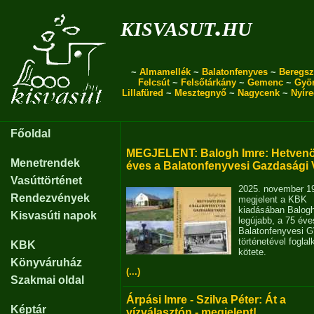
kisvasut.hu
~
Almamellék
~
Balatonfenyves
~
Beregsz
Felcsút
~
Felsőtárkány
~
Gemenc
~
Gyö
Lillafüred
~
Mesztegnyő
~
Nagycenk
~
Nyír
Főoldal
MEGJELENT: Balogh Imre: Hetvenö
Menetrendek
éves a Balatonfenyvesi Gazdasági 
Vasúttörténet
2025. november 1
Rendezvények
megjelent a KBK
kiadásában Balog
Kisvasúti napok
legújabb, a 75 éve
Balatonfenyvesi 
történetével fogla
KBK
kötete.
Könyváruház
(...)
Szakmai oldal
Árpási Imre - Szilva Péter: Át a
Képtár
vízválasztón - megjelent!