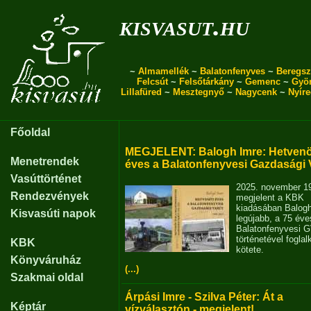
kisvasut.hu
~
Almamellék
~
Balatonfenyves
~
Beregsz
Felcsút
~
Felsőtárkány
~
Gemenc
~
Gyö
Lillafüred
~
Mesztegnyő
~
Nagycenk
~
Nyír
Főoldal
MEGJELENT: Balogh Imre: Hetvenö
Menetrendek
éves a Balatonfenyvesi Gazdasági 
Vasúttörténet
2025. november 1
Rendezvények
megjelent a KBK
kiadásában Balog
Kisvasúti napok
legújabb, a 75 éve
Balatonfenyvesi 
történetével fogla
KBK
kötete.
Könyváruház
(...)
Szakmai oldal
Árpási Imre - Szilva Péter: Át a
Képtár
vízválasztón - megjelent!