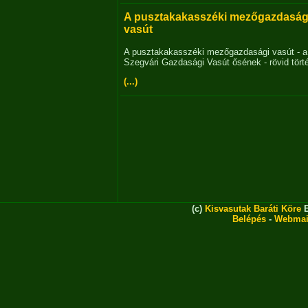
A pusztakakasszéki mezőgazdaság
vasút
A pusztakakasszéki mezőgazdasági vasút - a
Szegvári Gazdasági Vasút ősének - rövid tört
(...)
(c)
Kisvasutak Baráti Köre
E
Belépés
-
Webmai