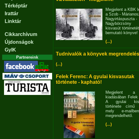
Térképtár
Megjelent a KBK l
Irattár
a Szob - Márianosz
Nagyirtáspuszta -
Linktár
Nagybörzsöny
kisvasút történetét
bemutató könyve!
Cikkarchívum
(...)
Újdonságok
GyIK
Tudnivalók a könyvek megrendelés
Partnereink
(...)
Felek Ferenc: A gyulai kisvasutak
története - kapható!
Megjelent 
kiadásában Felek
A gyulai kisv
története című 
mely e-mailb
megrendelhető.
(...)