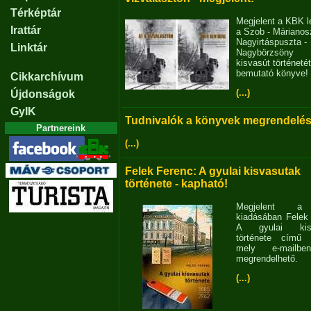
Térképtár
Megjelent a KBK l
Irattár
a Szob - Márianosz
Nagyirtáspuszta -
Linktár
Nagybörzsöny
kisvasút történetét
bemutató könyve!
Cikkarchívum
(...)
Újdonságok
GyIK
Tudnivalók a könyvek megrendelés
Partnereink
(...)
Felek Ferenc: A gyulai kisvasutak
története - kapható!
Megjelent 
kiadásában Felek
A gyulai kisv
története című 
mely e-mailb
megrendelhető.
(...)