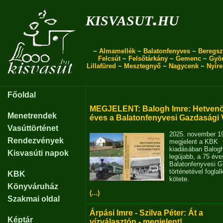
kisvasut.hu
~
Almamellék
~
Balatonfenyves
~
Beregsz
Felcsút
~
Felsőtárkány
~
Gemenc
~
Gyö
Lillafüred
~
Mesztegnyő
~
Nagycenk
~
Nyír
Főoldal
MEGJELENT: Balogh Imre: Hetvenö
Menetrendek
éves a Balatonfenyvesi Gazdasági 
Vasúttörténet
2025. november 1
Rendezvények
megjelent a KBK
kiadásában Balog
Kisvasúti napok
legújabb, a 75 éve
Balatonfenyvesi 
történetével fogla
KBK
kötete.
Könyváruház
(...)
Szakmai oldal
Árpási Imre - Szilva Péter: Át a
Képtár
vízválasztón - megjelent!