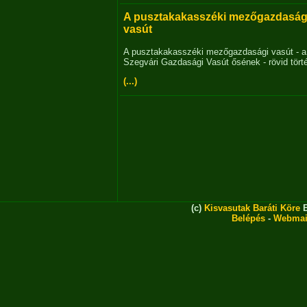
A pusztakakasszéki mezőgazdaság
vasút
A pusztakakasszéki mezőgazdasági vasút - a
Szegvári Gazdasági Vasút ősének - rövid tört
(...)
(c)
Kisvasutak Baráti Köre
E
Belépés
-
Webmai