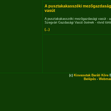
A pusztakakasszéki mezőgazdaság
vasút
A pusztakakasszéki mezőgazdasági vasút - a
Szegvári Gazdasági Vasút ősének - rövid tört
(...)
(c)
Kisvasutak Baráti Köre
E
Belépés
-
Webmai