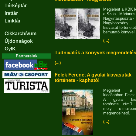
Térképtár
Megjelent a KBK l
Irattár
a Szob - Márianosz
Nagyirtáspuszta -
Linktár
Nagybörzsöny
kisvasút történetét
bemutató könyve!
Cikkarchívum
(...)
Újdonságok
GyIK
Tudnivalók a könyvek megrendelés
Partnereink
(...)
Felek Ferenc: A gyulai kisvasutak
története - kapható!
Megjelent 
kiadásában Felek
A gyulai kisv
története című 
mely e-mailb
megrendelhető.
(...)