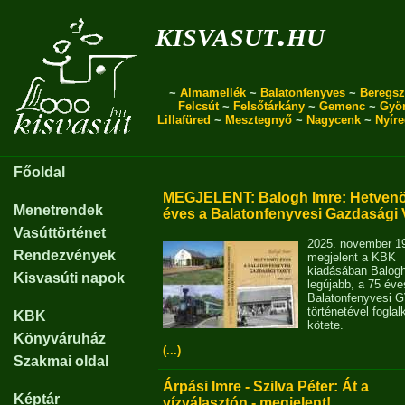
kisvasut.hu
~
Almamellék
~
Balatonfenyves
~
Beregsz
Felcsút
~
Felsőtárkány
~
Gemenc
~
Gyö
Lillafüred
~
Mesztegnyő
~
Nagycenk
~
Nyír
Főoldal
MEGJELENT: Balogh Imre: Hetvenö
Menetrendek
éves a Balatonfenyvesi Gazdasági 
Vasúttörténet
2025. november 1
Rendezvények
megjelent a KBK
kiadásában Balog
Kisvasúti napok
legújabb, a 75 éve
Balatonfenyvesi 
történetével fogla
KBK
kötete.
Könyváruház
(...)
Szakmai oldal
Árpási Imre - Szilva Péter: Át a
Képtár
vízválasztón - megjelent!