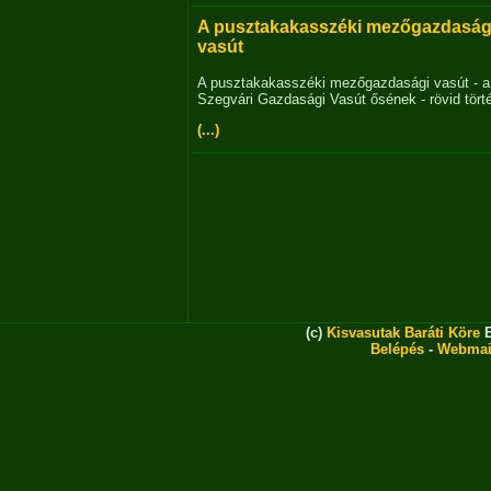
A pusztakakasszéki mezőgazdaság
vasút
A pusztakakasszéki mezőgazdasági vasút - a
Szegvári Gazdasági Vasút ősének - rövid tört
(...)
(c)
Kisvasutak Baráti Köre
E
Belépés
-
Webmai