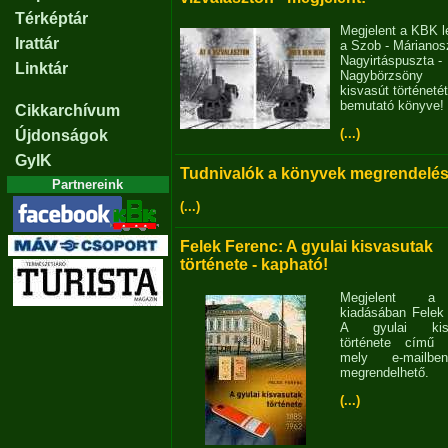
Térképtár
Megjelent a KBK l
Irattár
a Szob - Márianosz
Nagyirtáspuszta -
Linktár
Nagybörzsöny
kisvasút történetét
bemutató könyve!
Cikkarchívum
(...)
Újdonságok
GyIK
Tudnivalók a könyvek megrendelés
Partnereink
(...)
Felek Ferenc: A gyulai kisvasutak
története - kapható!
Megjelent 
kiadásában Felek
A gyulai kisv
története című 
mely e-mailb
megrendelhető.
(...)