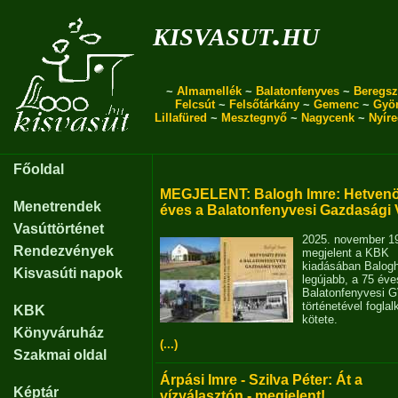
kisvasut.hu
~
Almamellék
~
Balatonfenyves
~
Beregsz
Felcsút
~
Felsőtárkány
~
Gemenc
~
Gyö
Lillafüred
~
Mesztegnyő
~
Nagycenk
~
Nyír
Főoldal
MEGJELENT: Balogh Imre: Hetvenö
Menetrendek
éves a Balatonfenyvesi Gazdasági 
Vasúttörténet
2025. november 1
Rendezvények
megjelent a KBK
kiadásában Balog
Kisvasúti napok
legújabb, a 75 éve
Balatonfenyvesi 
történetével fogla
KBK
kötete.
Könyváruház
(...)
Szakmai oldal
Árpási Imre - Szilva Péter: Át a
Képtár
vízválasztón - megjelent!