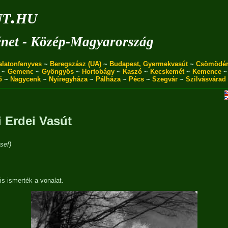
ut.hu
énet - Közép-Magyarország
alatonfenyves
~
Beregszász (UA)
~
Budapest, Gyermekvasút
~
Csömödé
~
Gemenc
~
Gyöngyös
~
Hortobágy
~
Kaszó
~
Kecskemét
~
Kemence
ő
~
Nagycenk
~
Nyíregyháza
~
Pálháza
~
Pécs
~
Szegvár
~
Szilvásvárad
 Erdei Vasút
sef)
is ismerték a vonalat.