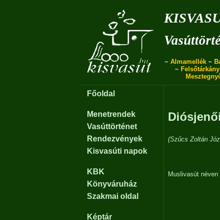
kisvas
Vasúttört
~
Almamellék
~
B
~
Felsőtárkány
Mesztegny
Főoldal
Menetrendek
Diósjenői
Vasúttörténet
Rendezvények
(Szűcs Zoltán Józ
Kisvasúti napok
KBK
Muslivasút néven 
Könyváruház
Szakmai oldal
Képtár