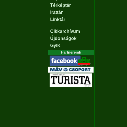
Térképtár
Irattár
Linktár
Cikkarchívum
Újdonságok
GyIK
Partnereink