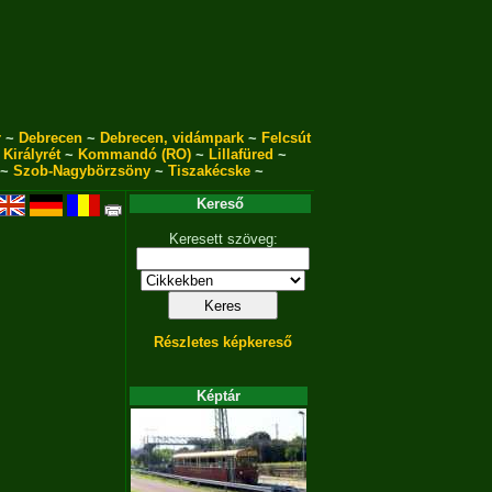
r
~
Debrecen
~
Debrecen, vidámpark
~
Felcsút
~
Királyrét
~
Kommandó (RO)
~
Lillafüred
~
~
Szob-Nagybörzsöny
~
Tiszakécske
~
Kereső
Keresett szöveg:
Részletes képkereső
Képtár