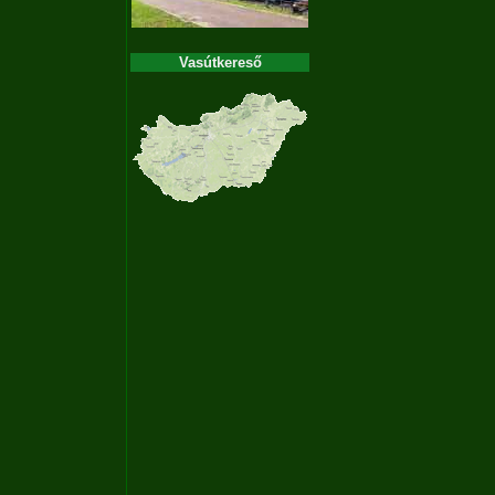
Vasútkereső