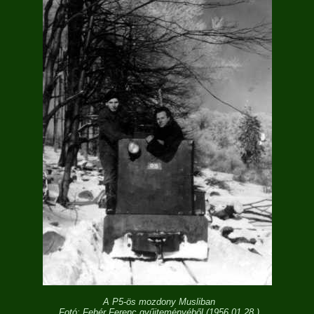
A P5-ös mozdony Musliban
Fotó: Fehér Ferenc gyűjteményéből (1956.01.28.)