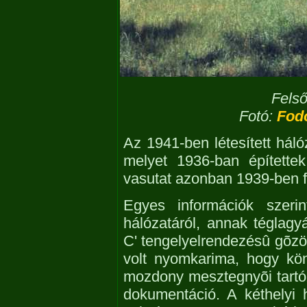
Fels
Fotó:
Fodo
Az 1941-ben létesített háló
melyet 1936-ban épített
vasutat azonban 1939-ben f
Egyes információk szeri
hálózatáról, annak téglagy
C' tengelyelrendezésû gõz
volt nyomkarima, hogy kö
mozdony mesztegnyõi tart
dokumentáció. A kéthelyi 