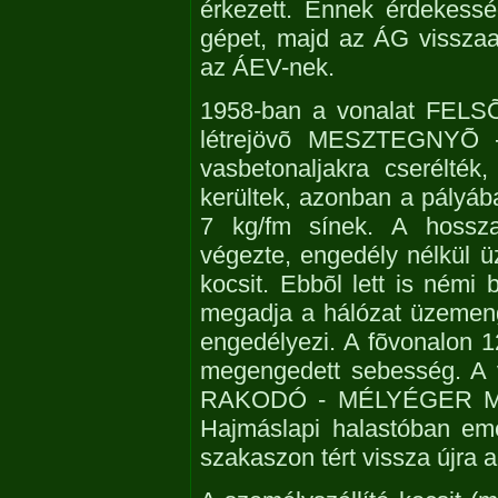
érkezett. Ennek érdekess
gépet, majd az ÁG vissza
az ÁEV-nek.
1958-ban a vonalat FELSÕ
létrejövõ MESZTEGNYÕ -
vasbetonaljakra cserélté
kerültek, azonban a pályá
7 kg/fm sínek. A hossza
végezte, engedély nélkül üz
kocsit. Ebbõl lett is némi
megadja a hálózat üzemen
engedélyezi. A fõvonalon 
megengedett sebesség. A vo
RAKODÓ - MÉLYÉGER MH 
Hajmáslapi halastóban eme
szakaszon tért vissza újra a