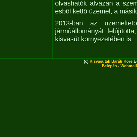
olvashatók alvázán a szem
esbõl kettõ üzemel, a másik 
2013-ban az üzemeltet
jármûállományát felújította
kisvasút környezetében is.
(c)
Kisvasutak Baráti Köre
Eg
Belépés
-
Webmail