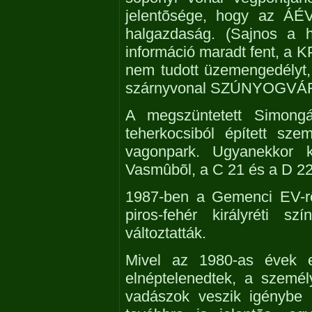
jelentõsége, hogy az ÁÉV 
halgazdaság. (Sajnos a h
információ maradt fent, a 
nem tudott üzemengedélyt, 
szárnyvonal SZÚNYOGVÁR M
A megszüntetett Simongá
teherkocsiból épített sze
vagonpark. Ugyanekkor k
Vasmûbõl, a C 21 és a D 2
1987-ben a Gemenci EV-rõ
piros-fehér királyréti s
változtatták.
Mivel az 1980-as évek e
elnéptelenedtek, a személ
vadászok veszik igénybe 