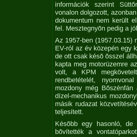
információk szerint Sütt
vonalon dolgozott, azonban
dokumentum nem került elõ
fel. Mesztegnyõn pedig a jól
Az 1957-ben (1957.03.15) 
EV-ról az év közepén egy 
de ott csak késõ õsszel áll
kapta meg motorüzemre az
volt, a KPM megkövetelt
rendbetételét, nyomvona
mozdony még Bõszénfán ác
dízel-mechanikus mozdonyka
másik rudazat közvetítésév
teljesített.
Késõbb egy hasonló, de n
bõvítették a vontatópark