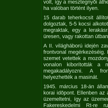
volt, így a mesztegnyõi áth
ha valóban történt ilyen.
15 darab teherkocsit állí
dolgoztak, 5-5 kocsi alkoto
megraktak, egy a lerakás
üresen, vagy rakottan útban
A II. világháború idején zav
frontvonal megérkezéséig.
szemet vetettek a mozdony
vonalon kiborították a m
megakadályozni. A fro
helyezhették a masinát.
1945. március 18-án álla
korai idõpont. Ellenben az 
üzemeltetni, így az üzeme
Fakereskedelmi Rt-re 