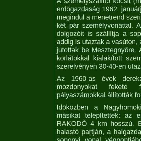
A személyszállító kocsit 
erdõgazdaság 1962. januárj
megindul a menetrend szeri
két pár személyvonattal. 
dolgozóit is szállítja a s
addig is utaztak a vasúton,
jutottak be Mesztegnyõre. 
korlátokkal kialakított sz
szerelvényen 30-40-en utaz
Az 1960-as évek dere
mozdonyokat fekete f
pályaszámokkal állították f
Idõközben a Nagyhomoki 
másikat telepítettek: 
RAKODÓ 4 km hosszú. Ez 
halastó partján, a halgazd
soponyi vonal végpontjáh