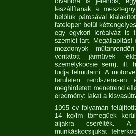
továbbra is jelentõs, e
leszállítanak a mesztegny
belõlük párosával kialakíto
fatelepen belül kéttengelye
egy egykori lóréalváz is 
szemlét tart. Megállapítást
mozdonyok mûtanrendõr
vontatott jármûvek fé
személykocsié sem), ill. 
tudja felmutatni. A motorv
területen rendszeresen é
meghirdetett menetrend el
eredmény: lakat a kisvasút
1995 év folyamán felújított
14 kg/fm tömegûek került
aljakra cserélték. A
munkáskocsijukat teherkoc