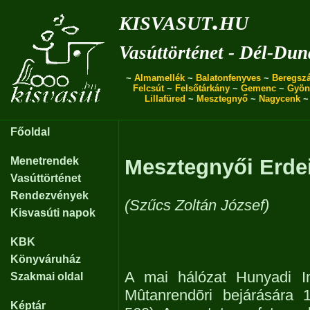
kisvasut.hu
Vasúttörténet - Dél-Dun
~
Almamellék
~
Balatonfenyves
~
Beregszá
Felcsút
~
Felsőtárkány
~
Gemenc
~
Gyön
Lillafüred
~
Mesztegnyő
~
Nagycenk
Főoldal
Menetrendek
Mesztegnyői Erdei
Vasúttörténet
Rendezvények
(Szűcs Zoltán József)
Kisvasúti napok
KBK
Könyváruház
A mai hálózat Hunyadi Im
Szakmai oldal
Mûtanrendõri bejárására 
Képtár