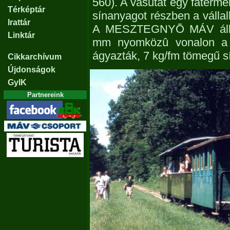
560). A vasutat egy fatermel
Térképtár
sínanyagot részben a vállal
Irattár
A MESZTEGNYÕ MÁV áll
Linktár
mm nyomközû vonalon a ta
ágyazták, 7 kg/fm tömegű sí
Cikkarchívum
Újdonságok
GyIK
Partnereink