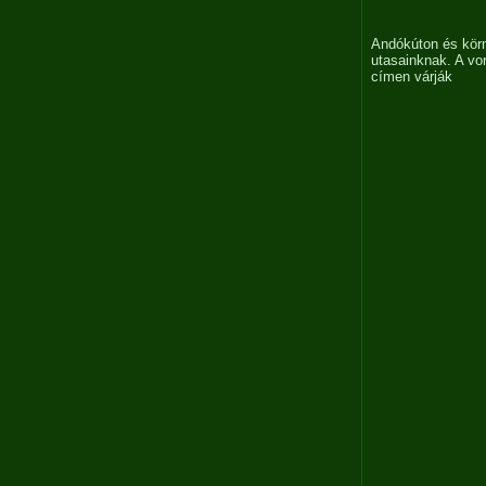
Andókúton és körn
utasainknak. A vo
címen várják