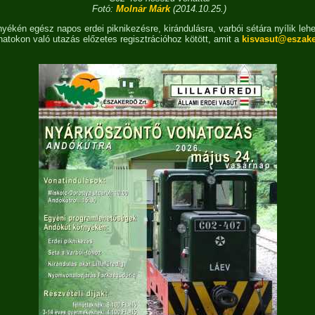
Fotó:
Molnár Márk
(2014.10.25.)
yékén egész napos erdei piknikezésre, kirándulásra, varbói sétára nyílik leh
natokon való utazás előzetes regisztrációhoz kötött, amit a
kisvasut@eszak