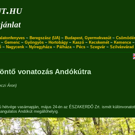
ut.hu
jánlat
alatonfenyves
~
Beregszász (UA)
~
Budapest, Gyermekvasút
~
Csömödé
~
Gemenc
~
Gyöngyös
~
Hortobágy
~
Kaszó
~
Kecskemét
~
Kemence
ő
~
Nagycenk
~
Nyíregyháza
~
Pálháza
~
Pécs
~
Szegvár
~
Szilvásvárad
öntő vonatozás Andókútra
czi Áron)
ú hétvége vasárnapján, május 24-én az ÉSZAKERDŐ Zrt. ismét különvonatot 
hangulatos Andókút megállóhelyig.