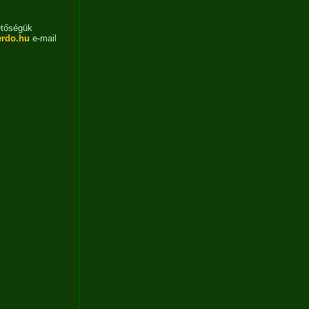
etőségük
erdo.hu
e-mail