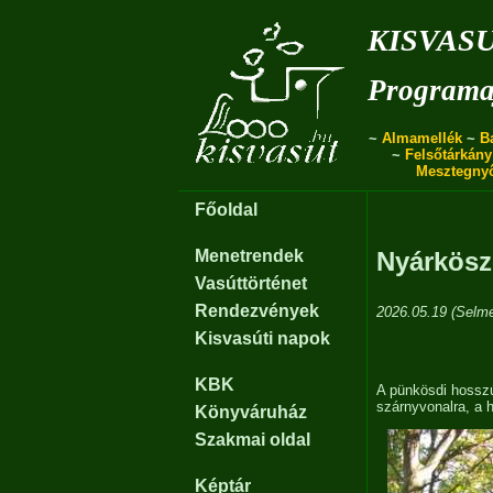
kisvas
Programa
~
Almamellék
~
B
~
Felsőtárkány
Mesztegny
Főoldal
Menetrendek
Nyárkösz
Vasúttörténet
Rendezvények
2026.05.19 (Selme
Kisvasúti napok
KBK
A pünkösdi hossz
szárnyvonalra, a 
Könyváruház
Szakmai oldal
Képtár