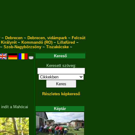
r
~
Debrecen
~
Debrecen, vidámpark
~
Felcsút
~
Királyrét
~
Kommandó (RO)
~
Lillafüred
~
~
Szob-Nagybörzsöny
~
Tiszakécske
~
Kereső
Keresett szöveg:
Részletes képkereső
indít a Mahócai
Képtár