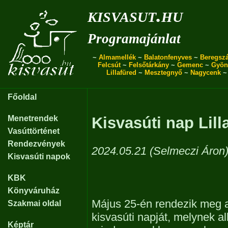
kisvasut.hu
Programajánlat
~
Almamellék
~
Balatonfenyves
~
Beregszá
Felcsút
~
Felsőtárkány
~
Gemenc
~
Gyön
Lillafüred
~
Mesztegnyő
~
Nagycenk
Főoldal
Menetrendek
Kisvasúti nap Lill
Vasúttörténet
Rendezvények
2024.05.21 (Selmeczi Áron
Kisvasúti napok
KBK
Könyváruház
Május 25-én rendezik meg a 
Szakmai oldal
kisvasúti napját, melynek a
Képtár