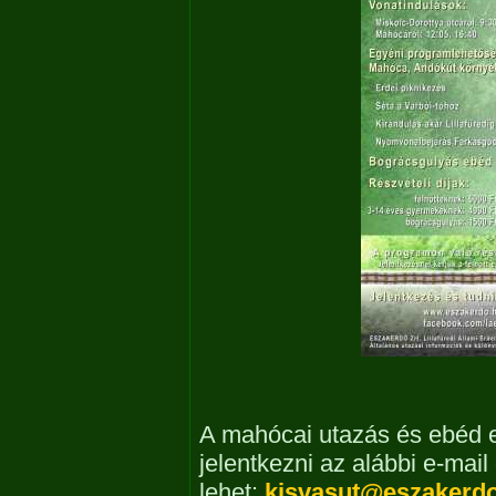
A mahócai utazás és ebéd el
jelentkezni az alábbi e-mai
lehet:
kisvasut@eszakerd