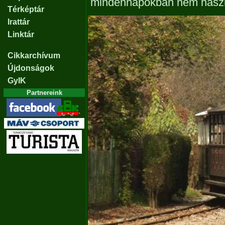
mindennapokban nem haszná
Térképtár
Irattár
Linktár
Cikkarchívum
Újdonságok
GyIK
Partnereink