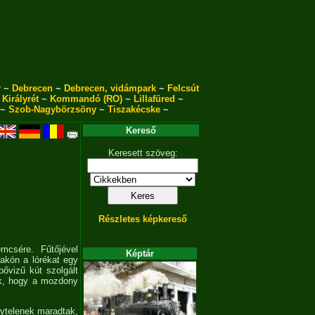
r
~
Debrecen
~
Debrecen, vidámpark
~
Felcsút
~
Királyrét
~
Kommandó (RO)
~
Lillafüred
~
~
Szob-Nagybörzsöny
~
Tiszakécske
~
Kereső
Keresett szöveg:
Részletes képkereső
mcsére. Fűtőjével
Képtár
rakón a lórékat egy
bővizű kút szolgált
ták, hogy a mozdony
nytelenek maradtak,