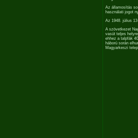
Az államosítás s
használati jogot n
Az 1948. július 13
A szövetkezet Nagy
vasút teljes helyr
ehhez a talpfák 40
háború során elhu
Magyarkeszi telep