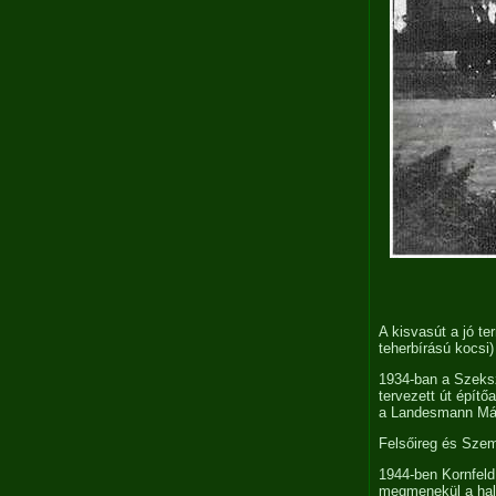
A kisvasút a jó t
teherbírású kocsi)
1934-ban a Szeksz
tervezett út épít
a Landesmann Márk
Felsőireg és Sze
1944-ben Kornfeld
megmenekül a halá