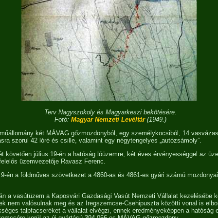
Terv Nagyszokoly és Magyarkeszi bekötésére.
Fotó:
Magyar Nemzeti Levéltár
(1949.)
műállomány két MÁVAG gőzmozdonyból, egy személykocsiból, 14 vasvázas 
ításra szorul 42 lóré és csille, valamint egy négytengelyes „autózsámoly”.
ét követően július 19-én a hatóság lóüzemre, két éves érvényességgel az ü
felelős üzemvezetője Ravasz Ferenc.
 9-én a földműves szövetkezet a 4860-as és 4861-es gyári számú mozdonya
án a vasútüzem a Kaposvári Gazdasági Vasút Nemzeti Vállalat kezelésébe ke
vek nem valósulnak meg és az Iregszemcse-Csehipuszta közötti vonal is elbon
séges talpfacseréket a vállalat elvégzi, ennek eredményeképpen a hatóság 
zemcsére kerül az új gyártású 394,056-os MÁVAG gőzmozdony.