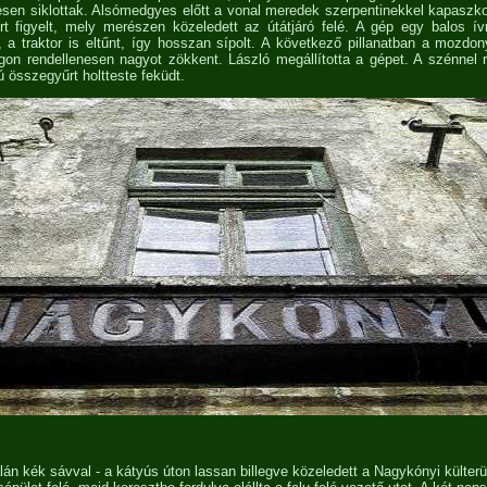
sen siklottak. Alsómedgyes előtt a vonal meredek szerpentinekkel kapaszkod
rt figyelt, mely merészen közeledett az útátjáró felé. A gép egy balos ívr
, a traktor is eltűnt, így hosszan sípolt. A következő pillanatban a mozdo
agon rendellenesen nagyot zökkent. László megállította a gépet. A szénnel 
iú összegyűrt holtteste feküdt.
alán kék sávval - a kátyús úton lassan billegve közeledett a Nagykónyi külterül