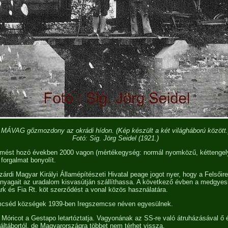
MÁVAG gőzmozdony az okrádi hídon. (Kép készült a két világháború között.
Fotó: Sig. Jörg Seidel (1921.)
ermést hozó években 2000 vagon (mértékegység: normál nyomközű, kéttengel
 forgalmat bonyolít.
árdi Magyar Királyi Államépítészeti Hivatal peage jogot nyer, hogy a Felsőir
őanyagait az uradalom kisvasútján szállíthassa. A következő évben a medgyes
 és Fia Rt. köt szerződést a vonal közös használatára.
mcséd községek 1939-ben Iregszemcse néven egyesülnek.
 Móricot a Gestapo letartóztatja. Vagyonának az SS-re való átruházásával ő 
ltábortól, de Magyarországra többet nem térhet vissza.