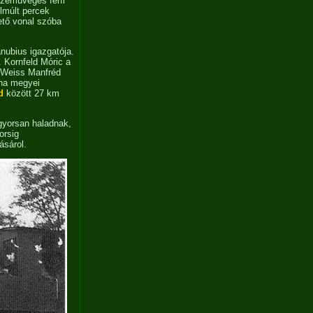
pszemüveges férfi
lmúlt percek
ető vonal szóba
nubius igazgatója.
. Kornfeld Móric a
 Weiss Manfréd
lna megyei
d
között 27 km
 gyorsan haladnak,
orsig
sárol.