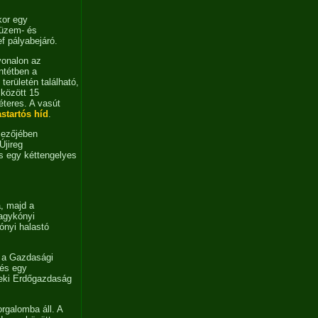
kor egy
 üzem- és
f pályabejáró.
vonalon az
ntétben a
erületén található,
 között 15
éteres. A vasút
astartós híd
.
mezőjében
Újireg
s egy kéttengelyes
, majd a
agykónyi
ónyi halastó
t a Gazdasági
 és egy
seki Erdőgazdaság
rgalomba áll. A