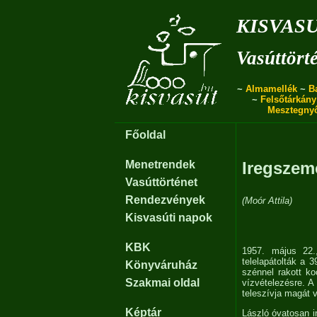
kisvas
Vasúttört
~
Almamellék
~
B
~
Felsőtárkány
Mesztegny
Főoldal
Menetrendek
Iregszem
Vasúttörténet
Rendezvények
(Moór Attila)
Kisvasúti napok
KBK
1957. május 22.
telelapátolták a 
Könyváruház
szénnel rakott ko
Szakmai oldal
vízvételezésre. A
teleszívja magát v
Képtár
László óvatosan in