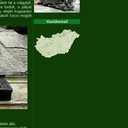
ott fel a völgyből,
e fordult, a pályát
ny elején koppanást
rakott kocsi mögött
Vasútkereső
etén álló,