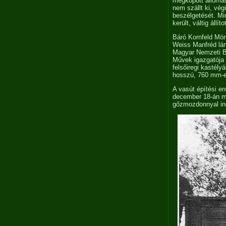
megkopott állomásé
nem szállt ki, vé
beszélgetését. Mi
került, váltig áll
Báró Kornfeld Mór
Weiss Manfréd lán
Magyar Nemzeti B
Művek igazgatója 
felsőiregi kastél
hosszú, 760 mm-es
A vasút építési e
december 18-án me
gőzmozdonnyal in