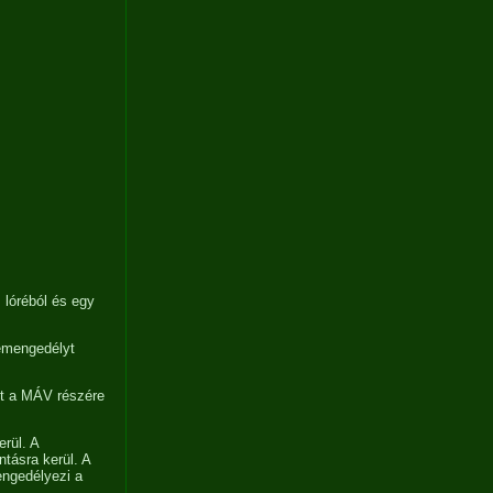
lóréból és egy
zemengedélyt
it a MÁV részére
rül. A
tásra kerül. A
engedélyezi a