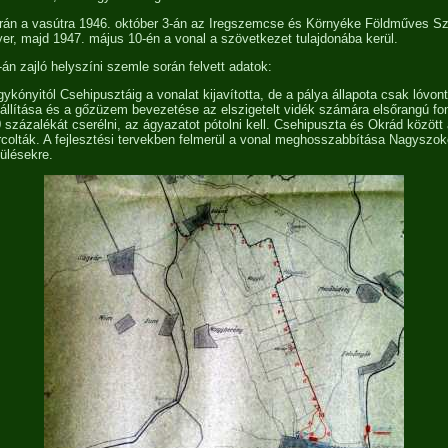
orán a vasútra 1946. október 3-án az Iregszemcse és Környéke Földműves S
yer, majd 1947. május 10-én a vonal a szövetkezet tulajdonába kerül.
-án zajló helyszíni szemle során felvett adatok:
kónyitól Csehipusztáig a vonalat kijavította, de a pálya állapota csak lóvon
eállítása és a gőzüzem bevezetése az elszigetelt vidék számára elsőrangú fon
 százalékát cserélni, az ágyazatot pótolni kell. Csehipuszta és Okrád között 
rcolták. A fejlesztési tervekben felmerül a vonal meghosszabbítása Nagyszok
ülésekre.