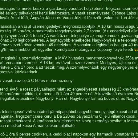
országos felmérés készül a gazdasági vasutak helyzetéről. Iregszemcsén ek
ré és egy pályakocsi kerül leltározásra. A vasút személyzete: Csönge Lajos
vák Antal fűtő, Ángyán János és Varga József fékezők, valamint Turi Józse
ásodikán a vasút üzemengedélyét meghosszabbítják. A 18 km hosszúságú 
esség 15 km/óra, a maximális tengelynyomás 2,7 tonna. (Az engedéllyel elle
elynyomása 3,4 tonna.) A vasútüzem telephelye az iregszemcsei gazdaság t
fűtőház 270 légköbméteres. A legnagyobb emelkedés Nagykónyi és a telephely
árhoz vezető rövid vonalon 48 ezrelékes. A vonalon a legkisebb ívsugár 40 m
kg/fm-es sínekből áll, egyetlen komolyabb műtárgya a Koppány folyó feletti
v
on megindul a személyforgalom, a MÁV hivatalos menetrendkönyvének 358a 
t vonatpár szerepel. A 18 km-es távot a szerelvények Medgyes, Újtelep és 
rintve 1 óra 17 perc alatt teszik meg. A személyvonatok egy négytengelyes é
ocsival közlekednek.
a vasútra az első C-50-es motormozdony.
endi évtől a rossz pályaállapot miatt az engedélyezett sebesség 13 km/órára
0 km/órára csökken, a menetidő 1 óra 49 percre nő. A következő években N
megállók létesülnek Nagykónyi Pári út, Nagykónyi-Tamási köves út és Nagyk
feleslegessé vált vontatott járműparkjából nagyobb mennyiségű kocsit ad á
ágának. Iregszemcsére kerül a Ba 220-as pályaszámú Q jelű villamoskocsi,
orozatú teherkocsi. A korábban közlekedett szükség személykocsikat a Mec
kban mindkét kocsi Almamelléken található.
dő 1 óra 9 percre csökken, a keddi piaci napokon egy harmadik vonatpár is fo