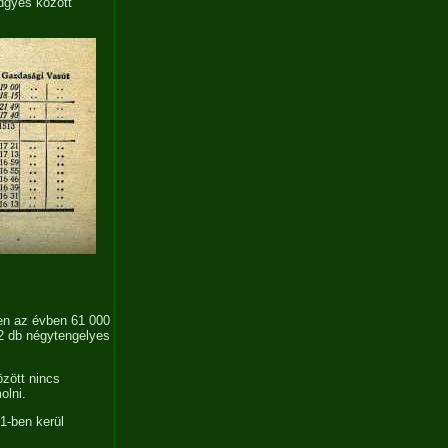
dgyes között
ben az évben 61 000
 2 db négytengelyes
zött nincs
olni.
1-ben kerül