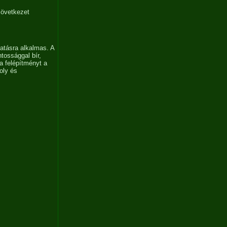
zövetkezet
tatásra alkalmas. A
tossággal bír,
a felépítményt a
oly és