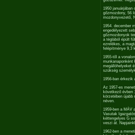
1950 januárjában 
gőzmozdony, 56 ló
mozdonyvezető, No
1954. december m
engedélyezett seb
gőzmozdonyok teng
a téglából épült 
ezrelékes, a magt
felépítménye 9,3 
1955-től a vonal
munkanaponként ké
megállóhelyeket é
szükség személyk
1956-ban érkezik 
Az 1957-es menetr
következő évben 1
körzetében újabb 
néven.
1959-ben a MÁV a 
Vasutak Igazgatós
kéttengelyes G s
veszi át. Napjain
1962-ben a meneti