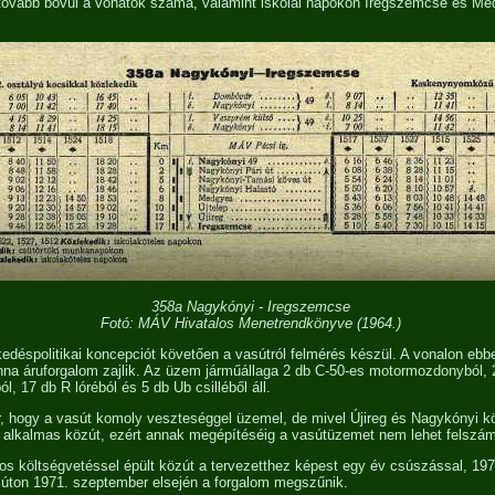
tovább bővül a vonatok száma, valamint iskolai napokon Iregszemcse és Me
358a Nagykónyi - Iregszemcse
Fotó: MÁV Hivatalos Menetrendkönyve (1964.)
edéspolitikai koncepciót követően a vasútról felmérés készül. A vonalon eb
onna áruforgalom zajlik. Az üzem járműállaga 2 db C-50-es motormozdonyból,
, 17 db R lóréból és 5 db Ub csilléből áll.
r, hogy a vasút komoly veszteséggel üzemel, de mivel Újireg és Nagykónyi kö
alkalmas közút, ezért annak megépítéséig a vasútüzemet nem lehet felszám
ntos költségvetéssel épült közút a tervezetthez képest egy év csúszással, 197
súton 1971. szeptember elsején a forgalom megszűnik.