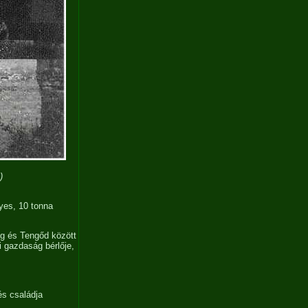
)
yes, 10 tonna
eg és Tengőd között
i gazdaság bérlője,
és családja