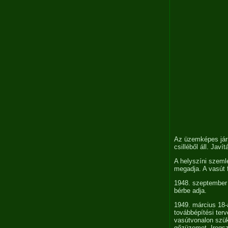
Az üzemképes jár
csilléből áll. Jav
A helyszíni szeml
megadja. A vasút 
1948. szeptember
bérbe adja.
1949. március 18-
továbbépítési ter
vasútvonalon szük
gőzüzemet. Iregs