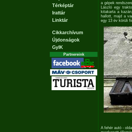
a gépek rendszere
Térképtár
László egy trakto
kitakarta a kazán
Irattár
hallott, majd a v
Linktár
egy 13 év körüli f
Cikkarchívum
Újdonságok
GyIK
Partnereink
A fehér autó - old