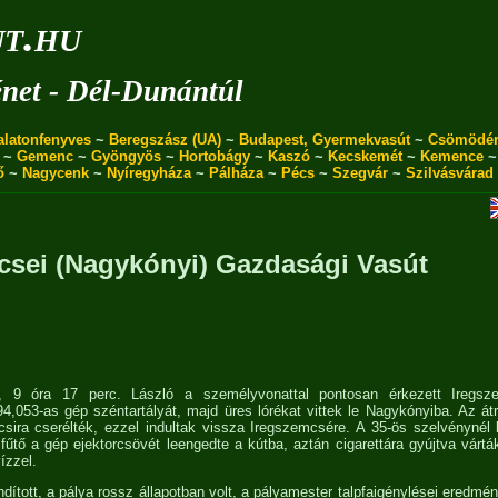
ut.hu
énet - Dél-Dunántúl
alatonfenyves
~
Beregszász (UA)
~
Budapest, Gyermekvasút
~
Csömödé
~
Gemenc
~
Gyöngyös
~
Hortobágy
~
Kaszó
~
Kecskemét
~
Kemence
ő
~
Nagycenk
~
Nyíregyháza
~
Pálháza
~
Pécs
~
Szegvár
~
Szilvásvárad
csei (Nagykónyi) Gazdasági Vasút
, 9 óra 17 perc. László a személyvonattal pontosan érkezett Iregsze
394,053-as gép széntartályát, majd üres lórékat vittek le Nagykónyiba. Az át
csira cserélték, ezzel indultak vissza Iregszemcsére. A 35-ös szelvénynél 
 fűtő a gép ejektorcsövét leengedte a kútba, aztán cigarettára gyújtva vár
ízzel.
dított, a pálya rossz állapotban volt, a pályamester talpfaigénylései eredmé