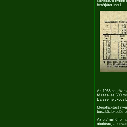
következő évben 
betétjárat indul.
Az 1968-as közlek
fő utas- és 500 t
Ba személykocsiból
Megállapítást nye
buszközlekedésre 
Az 5,7 millió fori
átadásra, a kisva