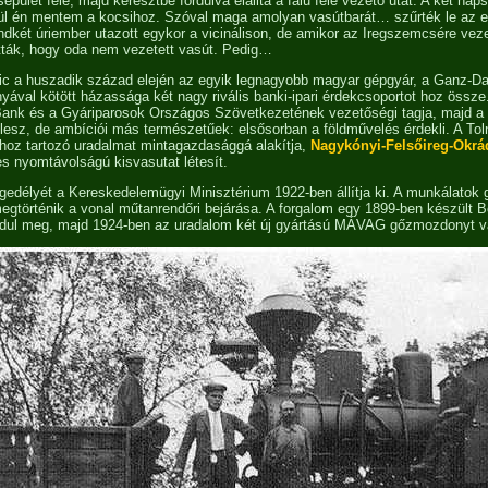
pület felé, majd keresztbe fordulva elállta a falu felé vezető utat. A két na
gül én mentem a kocsihoz. Szóval maga amolyan vasútbarát… szűrték le az e
ndkét úriember utazott egykor a vicinálison, de amikor az Iregszemcsére vez
ították, hogy oda nem vezetett vasút. Pedig…
ic a huszadik század elején az egyik legnagyobb magyar gépgyár, a Ganz-Da
yával kötött házassága két nagy rivális banki-ipari érdekcsoportot hoz össze
ank és a Gyáriparosok Országos Szövetkezetének vezetőségi tagja, majd a
lesz, de ambíciói más természetűek: elsősorban a földművelés érdekli. A To
yához tartozó uradalmat mintagazdasággá alakítja,
Nagykónyi-Felsőireg-Okrá
 nyomtávolságú kisvasutat létesít.
ngedélyét a Kereskedelemügyi Minisztérium 1922-ben állítja ki. A munkálatok
gtörténik a vonal műtanrendőri bejárása. A forgalom egy 1899-ben készült B
dul meg, majd 1924-ben az uradalom két új gyártású MÁVAG gőzmozdonyt vá