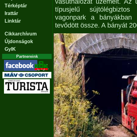
vasúthálózat üzemelt. Az
Térképtár
típusjelű sújtólégbizto
Irattár
vagonpark a bányákban kl
Linktár
tevődött össze. A bányát 20
Cikkarchívum
Újdonságok
GyIK
Partnereink