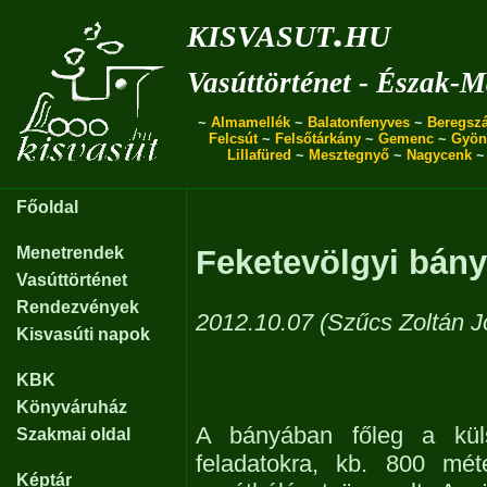
kisvasut.hu
Vasúttörténet - Észak-
~
Almamellék
~
Balatonfenyves
~
Beregszá
Felcsút
~
Felsőtárkány
~
Gemenc
~
Gyön
Lillafüred
~
Mesztegnyő
~
Nagycenk
Főoldal
Menetrendek
Feketevölgyi bány
Vasúttörténet
Rendezvények
2012.10.07 (Szűcs Zoltán J
Kisvasúti napok
KBK
Könyváruház
A bányában főleg a külsz
Szakmai oldal
feladatokra, kb. 800 m
Képtár