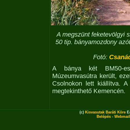
A megszünt feketevölgyi s
50 tip. bányamozdony az
Fotó:
Csanád
A bánya két BM50-e
Múzeumvasútra került, ez
Csolnokon lett kiállítva
megtekinthető Kemencén.
(c)
Kisvasutak Baráti Köre
Eg
Belépés
-
Webmail