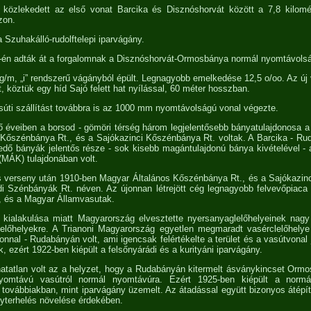
én közlekedett az első vonat Barcika és Disznóshorvát között a 7,8 kilo
zon.
a Szuhakálló-rudolftelepi iparvágány.
-én adták át a forgalomnak a Disznóshorvát-Ormosbánya normál nyomtávols
kg/m, „i” rendszerű vágányból épült. Legnagyobb emelkedése 12,5 o/oo. Az ú
t, köztük egy híd Sajó felett hat nyílással, 60 méter hosszban.
úti szállítást továbbra is az 1000 mm nyomtávolságú vonal végezte.
 éveiben a borsod - gömöri térség három legjelentősebb bányatulajdonosa 
Kőszénbánya Rt., és a Sajókazinci Kőszénbánya Rt. voltak. A Barcika - Ru
dő bányák jelentős része - sok kisebb magántulajdonú bánya kivételével -
MÁK) tulajdonában volt.
s verseny után 1910-ben Magyar Általános Kőszénbánya Rt., és a Sajókazin
i Szénbányák Rt. néven. Az újonnan létrejött cég legnagyobb felvevőpiaca 
, és a Magyar Államvasutak.
k kialakulása miatt Magyarország elvesztette nyersanyaglelőhelyeinek nag
lelőhelyekre. A Trianoni Magyarország egyetlen megmaradt vasérclelőhely
nnal - Rudabányán volt, ami igencsak felértékelte a terület és a vasútvonal 
ak, ezért 1922-ben kiépült a felsőnyárádi és a kurityáni iparvágány.
hatatlan volt az a helyzet, hogy a Rudabányán kitermelt ásványkincset Ormos
yomtávú vasútról normál nyomtávúra. Ezért 1925-ben kiépült a norm
továbbiakban, mint iparvágány üzemelt. Az átadással együtt bizonyos átépí
lyterhelés növelése érdekében.