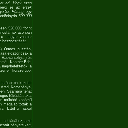
asat ad. Hogy ezen
séről és az érzek
ajó-Sz.-Péterig egy
Rudóbányán 300.000
sen 520.000 forint
 kincstárnak azonban
a a magyar vasipar
c hasznosítását.
va) Ormos pusztán,
lása először csak a
r. Radvánszky...) és
ornél, Kantner Ede,
a nagybefektetők, a
zerrel, korszerűbb,
utatásokba kezdett
 Arad, Körösbánya,
lben. Számára tehát
séges tőkéstársakat
zban működő kohómű
n megalapították a
ra. Ettől a naptól
i indulásához, amit
ncstár bányatelkeit,