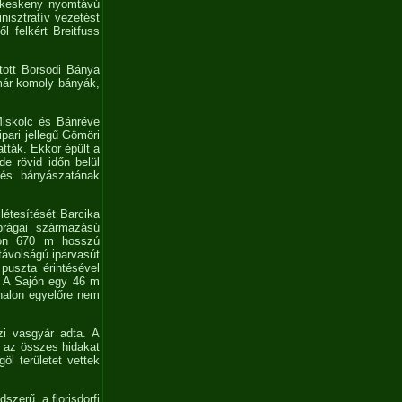
 a keskeny nyomtávú
nisztratív vezetést
l felkért Breitfuss
tott Borsodi Bánya
már komoly bányák,
Miskolc és Bánréve
pari jellegű Gömöri
tták. Ekkor épült a
de rövid időn belül
 és bányászatának
létesítését Barcika
prágai származású
áson 670 m hosszú
távolságú iparvasút
puszta érintésével
. A Sajón egy 46 m
onalon egyelőre nem
tzi vasgyár adta. A
, az összes hidakat
öl területet vettek
zerű, a florisdorfi