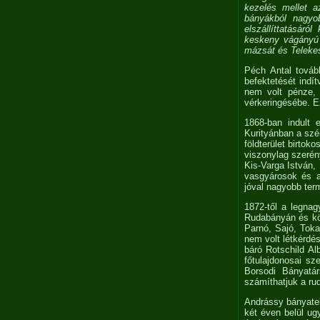
kezelés mellet a
bányákból nagyo
elszállíttatásáró
keskeny vágányú 
mázsát és Telekes
Péch Antal továb
befektetését indít
nem volt pénze, 
vérkeringésébe. E
1868-ban indult 
Kurityánban a szé
földterület birtok
viszonylag szerén
Kis-Varga István,
vasgyárosok és az
jóval nagyobb te
1872-től a legna
Rudabányán és kör
Parnó, Sajó, Toka
nem volt létkérdé
báró Rotschild A
főtulajdonosai s
Borsodi Bányatár
számíthatjuk a rud
Andrássy bányatelk
két éven belül ugy