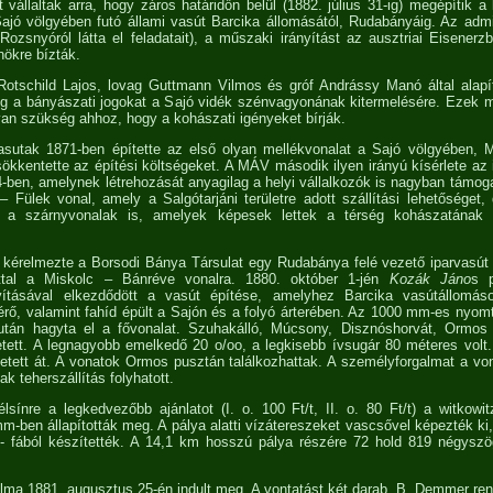
t vállaltak arra, hogy záros határidőn belül (1882. július 31-ig) megépítik
ajó völgyében futó állami vasút Barcika állomásától, Rudabányáig. Az admi
ozsnyóról látta el feladatait), a műszaki irányítást az ausztriai Eisenerzbő
ökre bízták.
Rotschild Lajos, lovag Guttmann Vilmos és gróf Andrássy Manó által alapí
eg a bányászati jogokat a Sajó vidék szénvagyonának kitermelésére. Ezek 
 van szükség ahhoz, hogy a kohászati igényeket bírják.
sutak 1871-ben építette az első olyan mellékvonalat a Sajó völgyében, 
ökkentette az építési költségeket. A MÁV második ilyen irányú kísérlete az i
4-ben, amelynek létrehozását anyagilag a helyi vállalkozók is nagyban támoga
 Fülek vonal, amely a Salgótarjáni területre adott szállítási lehetőséget, 
 a szárnyvonalak is, amelyek képesek lettek a térség kohászatának
n kérelmezte a Borsodi Bánya Társulat egy Rudabánya felé vezető iparvasút 
nttal a Miskolc – Bánréve vonalra. 1880. október 1-jén
Kozák Jáno
s 
nyításával elkezdődött a vasút építése, amelyhez Barcika vasútállom
térő, valamint fahíd épült a Sajón és a folyó árterében. Az 1000 mm-es nyom
után hagyta el a fővonalat. Szuhakálló, Múcsony, Disznóshorvát, Ormos 
tett. A legnagyobb emelkedő 20 o/oo, a legkisebb ívsugár 80 méteres volt
zetett át. A vonatok Ormos pusztán találkozhattak. A személyforgalmat a v
k teherszállítás folyhatott.
sínre a legkedvezőbb ajánlatot (I. o. 100 Ft/t, II. o. 80 Ft/t) a witkowi
-ben állapították meg. A pálya alatti vízátereszeket vascsővel képezték ki
s - fából készítették. A 14,1 km hosszú pálya részére 72 hold 819 négyszög
lma 1881. augusztus 25-én indult meg. A vontatást két darab, B. Demmer rends