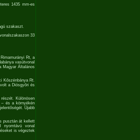
méteres 1435 mm-es
ágú szakaszt.
j vonalszakaszon 33
a Rimamurányi Rt, a
dabánya vasútvonal
 a Magyar Általános
ci Kőszénbánya Rt.
volt a Diósgyőri és
y részét. Különösen
e – és a környékén
jelentőségét. Újabb
 pusztán át kellett
ál nyomtávú vonal
téseket is végeztek