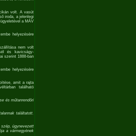
ikán volt. A vasút
 iroda, a jelenlegi
elügyeletével a MÁV
üzembe helyezésére
szállítása nem volt
sél és kavicságy-
ai szerint 1888-ban
üzembe helyezésére
ítése, amit a rajta
ltárban található
ése és műtanrendőri
lannak találtatott.
n szép, úgynevezett
tója a vármegyének