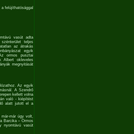
a felújíthatósággal
omtávú vasút adta
zénterület teljes
atatlan az átrakás
nbányászat egyik
Az ormos pusztai
k Albert okleveles
bányák megnyitását
lózathoz. Az egyik
omásnál. A Szendrő
repen kellett volna
n való - kiépítést
 alatt jutott el a
 már-már úgy volt,
t a Barcika – Ormos
ny nyomtávú vasút