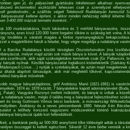
zonban igen jó, és pályasínek gyártására tökéletesen alkalmas nyersv
bbszerű érctermelést eszközölni lehessen csak a személyzet elhelyezé
l kell gondoskodni.; a szállítás végett Telekesról Rudóbányán keresztül S
bányavasutat kellene építeni, s akkor minden nehézség nélkül lehetne 
en 3-400.000 mázsát termelni évenkint..."
bá 100 munkáslakásra, tiszti lakásokra és 3 mérföld bányavasútra, össze
ványozta, ezen kívül 120.000 forint forgalmi tőkére is szükség lett volna. A
így továbbra is váratott magára a fontos nyersanyagbázis bekapcsolás
zzel a magántőkére hárult a feladat, hogy végre megoldja a rudabányai vasér
el a Barcika Rudabánya közötti térségben Disznóshorváton (ma Izsófal
nbányászat, melyet majd aztán sok másik bánya is követ. A bányák tulajdon
osaira szorítkozik, akik saját szükségletükre termelnek csak (Gr. Pallavicini, b
y bányák nyílnak. Később bányászattal foglalkozó kisbefektetők (Sárkány K
 Máderspach Lívius.…) nyitják a szénbányákat, de aztán majd megjelennek 
 általuk alapított társaságok, akik már megfelelő tőkével, kapcsolatrends
rmelésű bányákat művelnek.
gyobb magyar bányatulajdonos, gróf Andrássy Manó (1821-1891) is vasérck
nyékén. 1874 és 1878 között, 7 bányatelekre kapott adománylevelet (Buda,
j, Patak). Vasgyára Rozsnyó mellett működött, és bányái is voltak a köze
s a rudabányai vasérc, mégis ő találta meg a bányászat fejlesztéséhez szük
lbert és lovag Guttmann Vilmos bécsi bankárok, a morvaországi Witkowit
zemélyében. Andrássy és a neves pénzemberek 1880. február 4-én Bécsbe
sulatot a lelőhely korszerű nagyüzemi módszerekkel történő kiaknázásá
abányai bányászat újabb kori fellendülését.
eit, a bankárok pedig az 500.000 aranyforint tőke többségét adták a társulat
anilyen összeggel ki kellett egészíteni. Sikerült 12 évre bérbe venniük a ki