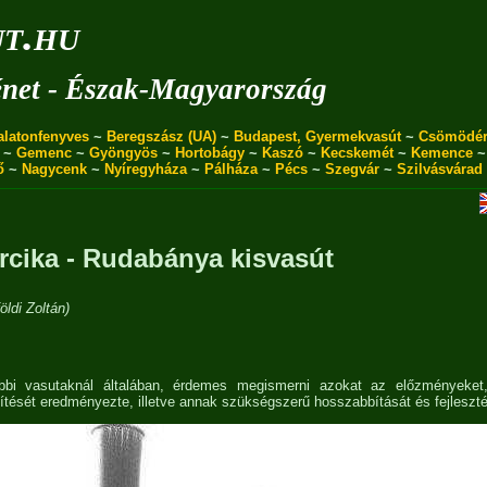
ut.hu
énet - Észak-Magyarország
alatonfenyves
~
Beregszász (UA)
~
Budapest, Gyermekvasút
~
Csömödé
~
Gemenc
~
Gyöngyös
~
Hortobágy
~
Kaszó
~
Kecskemét
~
Kemence
ő
~
Nagycenk
~
Nyíregyháza
~
Pálháza
~
Pécs
~
Szegvár
~
Szilvásvárad
rcika - Rudabánya kisvasút
ldi Zoltán)
többi vasutaknál általában, érdemes megismerni azokat az előzményeke
tését eredményezte, illetve annak szükségszerű hosszabbítását és fejlesztés