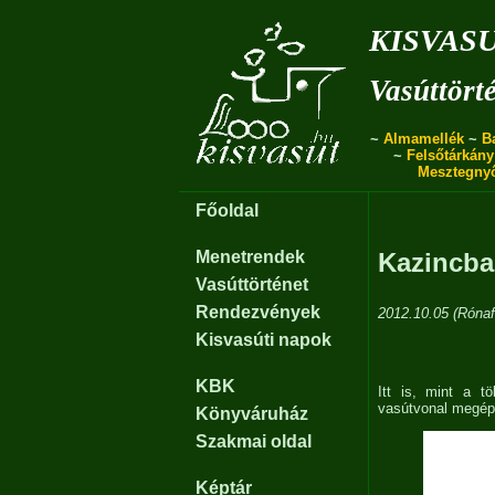
kisvas
Vasúttört
~
Almamellék
~
B
~
Felsőtárkány
Mesztegny
Főoldal
Menetrendek
Kazincba
Vasúttörténet
Rendezvények
2012.10.05 (Rónafö
Kisvasúti napok
KBK
Itt is, mint a 
vasútvonal megépí
Könyváruház
Szakmai oldal
Képtár