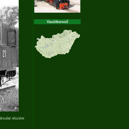
Vasútkereső
rsulat részére