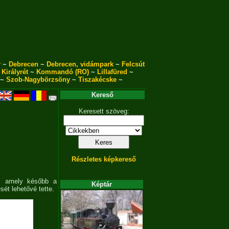
r
~
Debrecen
~
Debrecen, vidámpark
~
Felcsút
~
Királyrét
~
Kommandó (RO)
~
Lillafüred
~
~
Szob-Nagybörzsöny
~
Tiszakécske
~
Kereső
Keresett szöveg:
Részletes képkereső
t, amely később a
Képtár
ét lehetővé tette.