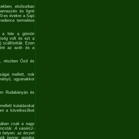
sekben, elsősorban
arnaszén és lignit
70-es évekre a Sajó
nmedence termelése
g a fele a gömöri
iség volt és ezt a
 szállították. Ezen
tént az acél- és a
n, részben Ózd és
ságai mellett, már
ítményű, ugyanakkor
nem Rudabányán és
emellett kutatásokat
ben a következőket
nában csak a nagy
ncstár. A vasércz-
b helyen; az érczet
atik benne; gondos