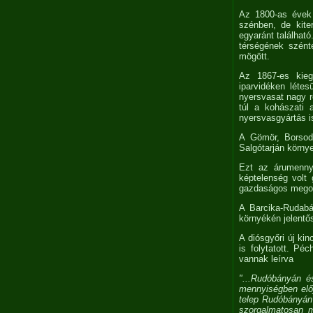
Az 1800-as évek 
szénben, de kite
egyaránt találhat
térségének szént
mögött.
Az 1867-es kieg
iparvidéken léte
nyersvasat nagy ré
túl a kohászati 
nyersvasgyártás i
A Gömör, Borsod
Salgótarján körny
Ezt az árumennyi
képtelenség volt 
gazdaságos megol
A Barcika-Rudabá
környékén jelentős
A diósgyőri új kin
is folytatott. Pé
vannak leírva
"...Rudóbányán 
mennyiségben előj
telep Rudóbányán 
szorgalmatosan me