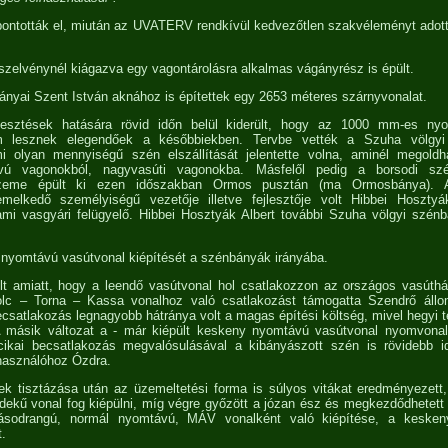
bontották el, miután az UVATERV rendkívül kedvezőtlen szakvéleményt adott 
szelvénynél kiágazva egy vagontárolásra alkalmas vágányrész is épült.
nyai Szent István aknához is építettek egy 2653 méteres szárnyvonalat.
jlesztések hatására rövid időn belül kiderült, hogy az 1000 mm-es ny
m lesznek elegendőek a későbbiekben. Tervbe vették a Szuha völgyi s
i olyan mennyiségű szén elszállítását jelentette volna, aminél megoldh
ú vagonokból, nagyvasúti vagonokba. Másfelől pedig a borsodi szé
 üzeme épült ki ezen időszakban Ormos pusztán (ma Ormosbánya). 
elkedő személyiségű vezetője illetve fejlesztője volt Hibbei Hosztyá
ami vasgyári felügyelő. Hibbei Hosztyák Albert további Szuha völgyi szén
 nyomtávú vasútvonal kiépítését a szénbányák irányába.
lt amiatt, hogy a leendő vasútvonal hol csatlakozzon az országos vasúthá
olc – Torna – Kassa vonalhoz való csatlakozást támogatta Szendrő áll
csatlakozás legnagyobb hátránya volt a magas építési költség, mivel hegyi te
 A másik változat a - már kiépült keskeny nyomtávú vasútvonal nyomvonalá
cikai becsatlakozás megvalósulásával a kibányászott szén is rövidebb idő
lhasználóhoz Ózdra.
k tisztázása után az üzemeltetési forma is súlyos vitákat eredményezett,
rdekű vonal fog kiépülni, míg végre győzött a józan ész és megkezdődhetet
ásodrangú, normál nyomtávú, MÁV vonalként való kiépítése, a keske
t.