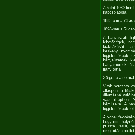
A hidat 1969-ben 
kapcsolatosa.
1883-ban a 73-as 
1898-ban a Rudabá
A bányászati fe
lehetőségek, ne
kiaknázását - am
keskeny nyomtáv
legjelentősebb
bányaüzemek kiem
bányamérnök, áll
irányította.
Sürgette a normál
Viták sorozata vo
álláspont a Misk
állomásnál való be
vasutat építeni.
képviselte. A bar
legjelentősebb fe
A vonal fekvéséne
hogy mint helyi é
puszta vasút, m
megtartása mellet