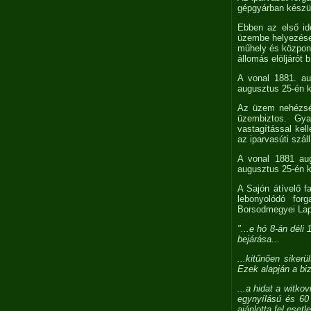
gépgyárban készül
Ebben az első idő
üzembe helyezése 
műhely és központi
állomás elöljárót 
A vonal 1881. au
augusztus 25-én ke
Az üzem nehézsége
üzembiztos. Gyak
vastagítással kel
az iparvasúti szá
A vonal 1881 aug
augusztus 25-én ke
A Sajón átívelő f
lebonyolódó for
Borsodmegyei Lapo
"...e hó 8-án déli
bejárása...
...kitűnően siker
Ezek alapján a biz
...a hidat a witko
egynyílású és 60
ajánlotta fel esetl