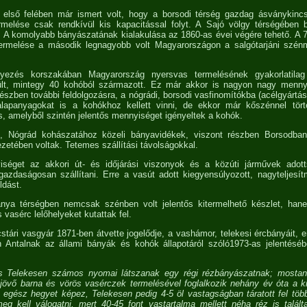
első felében már ismert volt, hogy a borsodi térség gazdag ásványkinc
rmelése csak rendkívül kis kapacitással folyt. A Sajó völgy térségében b
ó. A komolyabb bányászatának kialakulása az 1860-as évei végére tehető. A 
ermelése a második legnagyobb volt Magyarországon a salgótarjáni szé
yezés korszakában Magyarország nyersvas termelésének gyakorlatila
sült, mintegy 40 kohóból származott. Ez már akkor is nagyon nagy menny
szben további feldolgozásra, a nógrádi, borsodi vasfinomítókba (acélgyártás)
alapanyagokat is a kohókhoz kellett vinni, de ekkor már kőszénnel tör
s, amelyből szintén jelentős mennyiséget igényeltek a kohók.
, Nógrád kohászatához közeli bányavidékek, viszont részben Borsodba
ezetében voltak. Tetemes szállítási távolságokkal.
séget az akkori út- és időjárási viszonyok és a közúti járművek adott
gazdaságosan szállítani. Erre a vasút adott kiegyensúlyozott, nagyteljes
dást.
nya térségben nemcsak szénben volt jelentős kitermelhető készlet, ha
 vasérc lelőhelyeket kutattak fel.
cstári vasgyár 1871-ben átvette jogelődje, a vashámor, telekesi ércbányáit, 
ch Antalnak az állami bányák és kohók állapotáról szóló1973-as jelentésé
és Telekesen számos nyomai látszanak egy régi rézbányászatnak; mosta
övő barna és vörös vasérczek termelésével foglalkozik nehány év óta a ki
egész hegyet képez, Telekesen pedig 4-5 öl vastagságban táratott fel töb
g kell válogatni, mert 40-45 font vastartalma mellett néha réz is talált