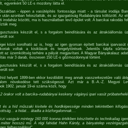
t, egyenként 50 LE-s mozdony látta el.
szakban - éppen a vasútépítés fontossága miatt - a társulat irodája Barc
után azonban feloszlatták, és az igazgatóság Rudabányára költözött. Az első
 irodaház közötti, ma is használatban levő épület volt. A barcikai rakodás f
bízták meg.
gusztusára készült el, s a forgalom beindítására és az átrakóállomás 
rült sor.
i közé sorolható az is, hogy az igen gyorsan épített barcikai iparvasút 
oriak voltak a kisiklások és tengelytörések. Jelentős talpfa sűrítes
lett az üzemköltség terhére a pályát megjavítani. A Magyar Bányakalauz adat
llítás már 3 darab, összesen 150 LE-s gőzmozdonnyal történt.
usztusára készült el, s a forgalom beindítására és az átrakóállomás 
rült sor.
ahíd helyett 1899-ben ekkor kezdődött meg annak vasszerkezetűre való átép
galom növekedése tett szükségessé. Azt már a B.-A.-Z. Megyei Levé
k 1902. január 19-ei száma közli, hogy
 12 órakor volt a barcika–rudabányai keskeny vágányú ipari vasút próbaterhel
ült és a híd műszaki kivitele és hordképessége minden tekintetben kifogásta
ottság... a hidat... átadta a közforgalomnak....
viczi vasgyár mintegy 160 000 korona értékben készítette és technikailag ige
 méter hosszú mű. A régi fahidat Hahn Károly, a bányatelep vezérigazga
eges felhasználásul".