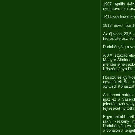
1907. április 4-
nyomtávú szakas
1911-ben létesült 
1912. november 1
Az új vonal 23,5 
híd és áteresz vol
Rudabányáig a vas
A XX. század első
Magyar Általános 
mentén elhelyezke
Kőszénbánya Rt. (
Hosszú és gyilko
egyesültek Borsod
az Ózdi Kohászat
A trianoni határo
igaz ez a vasérc
jelentős szénvagyo
fejtéseket nyitott
Egyre inkább tart
rakni keskeny n
Rudabányáig és a 
a vonalon a tenge