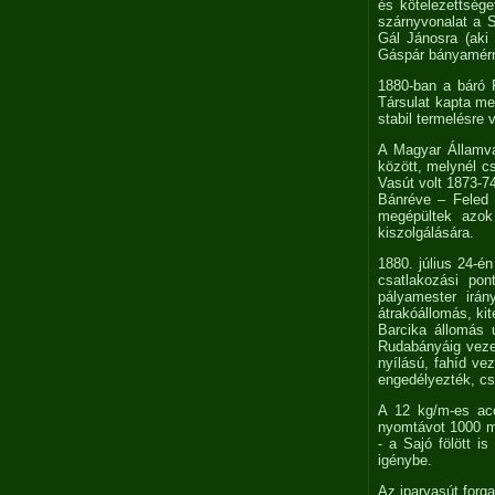
és kötelezettsége
szárnyvonalat a S
Gál Jánosra (aki R
Gáspár bányamérn
1880-ban a báró 
Társulat kapta m
stabil termelésre
A Magyar Államva
között, melynél cs
Vasút volt 1873-7
Bánréve – Feled –
megépültek azok
kiszolgálására.
1880. július 24-é
csatlakozási po
pályamester irá
átrakóállomás, ki
Barcika állomás 
Rudabányáig veze
nyílású, fahíd ve
engedélyezték, csa
A 12 kg/m-es acél
nyomtávot 1000 mm
- a Sajó fölött i
igénybe.
Az iparvasút forga