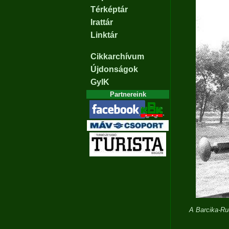
Térképtár
Irattár
Linktár
Cikkarchívum
Újdonságok
GyIK
Partnereink
A Barcika-Ru