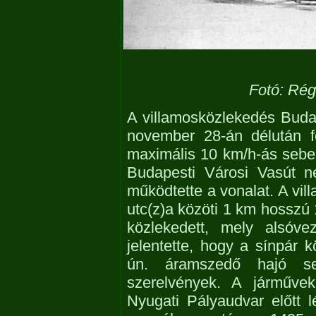
Fotó: Rég
A villamosközlekedés Buda
november 28-án délután f
maximális 10 km/h-ás sebes
Budapesti Városi Vasút 
működtette a vonalat. A vil
utc(z)a közöti 1 km hossz
közlekedett, mely alsóve
jelentette, hogy a sínpár 
ún. áramszedő hajó se
szerelvények. A járművek
Nyugati Pályaudvar előtt 