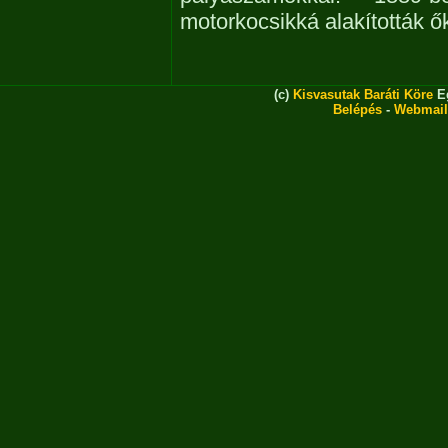
motorkocsikká alakították ő
(c)
Kisvasutak Baráti Köre
Eg
Belépés
-
Webmail