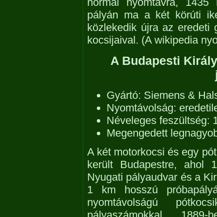
normál nyomtávra, 1435 
pályán ma a két körúti ike
közlekedik újra az eredeti
kocsijaival. (A wikipedia ny
A Budapesti Király
Gyártó: Siemens & Hal
Nyomtávolság: eredeti
Néveleges feszültség: 
Megengedett legnagyob
A két motorkocsi és egy pótk
került Budapestre, ahol 
Nyugati pályaudvar és a Kirá
1 km hosszú próbapályá
nyomtávolságú pótkocs
pályaszámokkal. 1889-