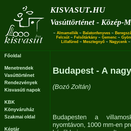
kisvasut.hu
Vasúttörténet - Közép-
~
Almamellék
~
Balatonfenyves
~
Beregszá
Felcsút
~
Felsőtárkány
~
Gemenc
~
Gyön
Lillafüred
~
Mesztegnyő
~
Nagycenk
Főoldal
Menetrendek
Budapest - A nagy
Vasúttörténet
Rendezvények
(Bozó Zoltán)
Kisvasúti napok
KBK
Könyváruház
Budapesten a villamos
Szakmai oldal
nyomtávon, 1000 mm-en pró
Képtár