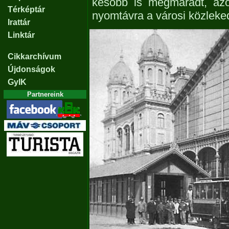
később is megmaradt, azo
Térképtár
nyomtávra a városi közleke
Irattár
Linktár
Cikkarchívum
Újdonságok
GyIK
Partnereink