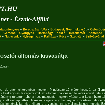
ut.hu
énet - Észak-Alföld
alatonfenyves
~
Beregszász (UA)
~
Budapest, Gyermekvasút
~
Csömödé
~
Gemenc
~
Gyöngyös
~
Hortobágy
~
Kaszó
~
Kecskemét
~
Kemence
ő
~
Nagycenk
~
Nyíregyháza
~
Pálháza
~
Pécs
~
Szegvár
~
Szilvásvárad
oszlói állomás kisvasútja
Zoltán)
g, de gyermekkoromban megvolt. Mindössze 10 méter hosszú, az állom
 keskenyvasúti vágány volt az állomási gabonasiló felvételi épület felé e
ágányig tartottak, ahol a kocsimozgatás megkönnyítésére, a kocsit húzó-t
os átkelőt építettek. A másik végére egy kátránypapír borítású fabódét é
más kertjének kerítése kikerülte a vonalat, ez a mai napig úgy maradt. E