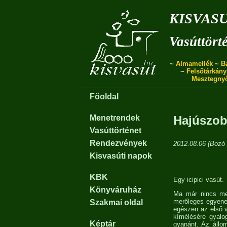
kisvas
Vasúttört
~
Almamellék
~
B
~
Felsőtárkány
Mesztegny
Főoldal
Menetrendek
Hajúszob
Vasúttörténet
Rendezvények
2012.08.06 (Bozó 
Kisvasúti napok
KBK
Egy icipici vasút.
Könyváruház
Ma már nincs me
merőleges egyenes
Szakmai oldal
egészen az első v
kímélésére gyalog
Képtár
gyanánt. Az állo