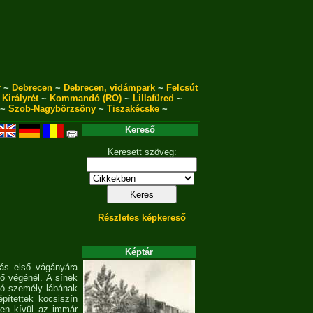
r
~
Debrecen
~
Debrecen, vidámpark
~
Felcsút
~
Királyrét
~
Kommandó (RO)
~
Lillafüred
~
~
Szob-Nagybörzsöny
~
Tiszakécske
~
Kereső
Keresett szöveg:
Részletes képkereső
Képtár
ás első vágányára
ső végénél. A sínek
oló személy lábának
pítettek kocsiszín
zen kívül az immár