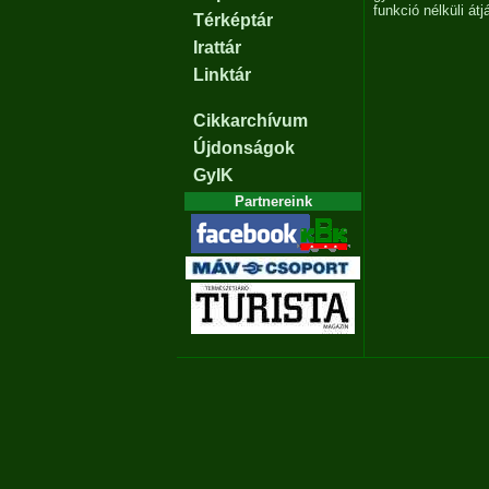
funkció nélküli át
Térképtár
Irattár
Linktár
Cikkarchívum
Újdonságok
GyIK
Partnereink