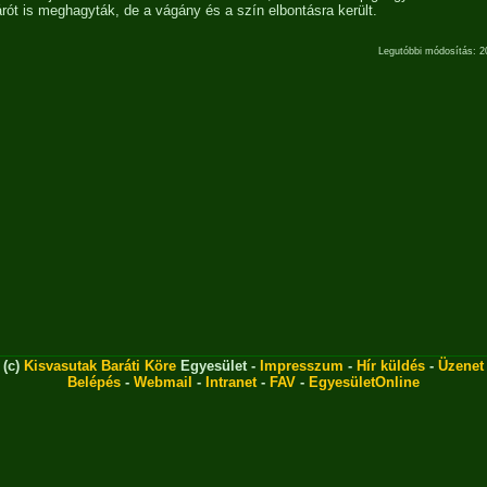
járót is meghagyták, de a vágány és a szín elbontásra került.
Legutóbbi módosítás: 2
(c)
Kisvasutak Baráti Köre
Egyesület -
Impresszum
-
Hír küldés
-
Üzenet
Belépés
-
Webmail
-
Intranet
-
FAV
-
EgyesületOnline