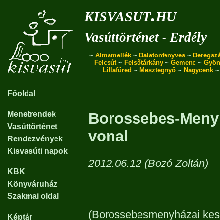
kisvasut.hu
Vasúttörténet - Erdély
~
Almamellék
~
Balatonfenyves
~
Beregszá
Felcsút
~
Felsőtárkány
~
Gemenc
~
Gyön
Lillafüred
~
Mesztegnyő
~
Nagycenk
Főoldal
Menetrendek
Borossebes-Menyh
Vasúttörténet
vonal
Rendezvények
Kisvasúti napok
2012.06.12 (Bozó Zoltán)
KBK
Könyváruház
Szakmai oldal
(Borossebesmenyházai kes
Képtár