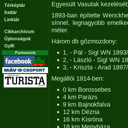
Egyesült Vasutak kezelésé
Térképtár
Irattár
1893-ban építette Wenckhei
Linktár
sínnel, legnagyobb emelke
méter.
Cikkarchívum
Újdonságok
Három db gőzmozdony:
GyIK
1, - Pál - Sigl WN 1893
Partnereink
2, - László - Sigl WN 1
3, - Kriszta - Arad 1897
Megállói 1914-ben:
0 km Borossebes
4 km Parázs
9 km Bajnokfalva
12 km Dézna
16 km Kisróna
18 km Menyháza