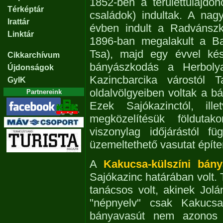
1852-ben a területtulajd
Térképtár
családok) indultak. A na
Irattár
évben indult a Radvánszky 
Linktár
1896-ban megalakult a Ba
Tsa), majd egy évvel ké
Cikkarchívum
bányászkodás a Herbolya-
Újdonságok
Kazincbarcika várostól 
GyIK
oldalvölgyeiben voltak a b
Partnereink
Ezek Sajókazinctól, ill
megközelítésük földutak
viszonylag időjárástól fü
üzemeltethető vasutat építen
A
Kakucsa-külszíni bány
Sajókazinc határában volt. 
tanácsos volt, akinek Jolán
"népnyelv" csak Kakucsai
bányavasút nem azonos 