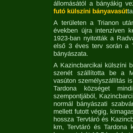
állomásától a bányákig v
futó külszíni bányavasút
ta
A területen a Trianon utá
években újra intenzíven k
1923-ban nyitották a Radv
első 3 éves terv során a T
bányászata.
A Kazincbarcikai külszíni
szenét szállította be a 
vasúton személyszállítás is
Tardona községet mindi
szempontjából, Kazincbarc
normál bányászati szabvá
mellett futott végig, kimaga
hossza Tervtáró és Kazinc
km, Tervtáró és Tardona k