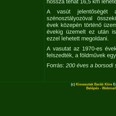
hossza tehát 16,5 km lehete
A vasút jelentőségét 
szénosztályozóval összek
évek közepén történő üzemb
évekig üzemelt ez után i
ezzel lehetett megoldani.
A vasutat az 1970-es évek
felszedték, a földművek egy
Forrás:
200 éves a borsodi
(c)
Kisvasutak Baráti Köre
Eg
Belépés
-
Webmail