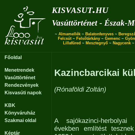
kisvasut.hu
Vasúttörténet - Észak-
~
Almamellék
~
Balatonfenyves
~
Beregszá
Felcsút
~
Felsőtárkány
~
Gemenc
~
Gyön
Lillafüred
~
Mesztegnyő
~
Nagycenk
Főoldal
Menetrendek
Kazincbarcikai kü
Vasúttörténet
Rendezvények
(Rónaföldi Zoltán)
Kisvasúti napok
KBK
Könyváruház
A sajókazinci-herbolyai
Szakmai oldal
években említést tesznek
Képtár