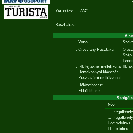
Kat.szám:
8371
Részhálózat:
-
A ki
Vonal
Szak
.
Oroszlány-Pusztavám
Orosz
.
Szépv
.
Ismer
.
I-II. lejtaknai mellékvonal
III. a
.
Homokbányai kiágazás
.
Pusztavámi mellékvonal
Hálózathossz:
Ebből létezik:
Szolgála
Név
.
... megállóhely
.
... megállóhely
.
Homokbánya
.
I-II. lejtakna