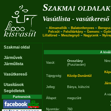
Szakmai oldalak
Vasútlista - vasútkereső
~
Almamellék
~
Balatonfenyves
~
Beregsz
Felcsút
~
Felsőtárkány
~
Gemenc
~
Gyö
Lillafüred
~
Mesztegnyő
~
Nagycenk
~
Nyíre
Szakmai oldal
A kivál
Járművek
Oroszlány
Ninc
Vasút:
Járműlista
(Pusztavám)
Kép
Vasútkereső
Tájegység:
Közép-Dunántúl
Jár
Utasítások
Jelleg:
Bánya, külszíni
Segédletek
A va
Partnereink
Állapot:
megszűnt
Nyomtáv:
760