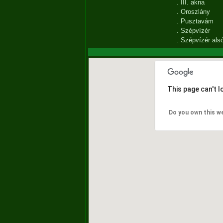
.
III. akna
.
Oroszlány
.
Pusztavám
.
Szépvízér
.
Szépvízér als
This page can't 
Do you own this w