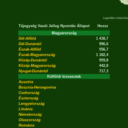
Legutóbbi módosítás
Tájegység
Vasút
Jelleg
Nyomtáv
Állapot
Hossz
Magyarország
Dél-Alföld
1 438,7
Dél-Dunántúl
996,6
Észak-Alföld
556,7
Észak-Magyarország
1 182,4
Közép-Dunántúl
959,8
Közép-Magyarország
442,8
Nyugat-Dunántúl
717,3
Külföldi kisvasutak
Ausztria
Bosznia-Hercegovina
Csehország
Észtország
Lengyelország
Litvánia
Németország
Olaszország
Románia