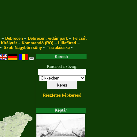
r
~
Debrecen
~
Debrecen, vidámpark
~
Felcsút
~
Királyrét
~
Kommandó (RO)
~
Lillafüred
~
~
Szob-Nagybörzsöny
~
Tiszakécske
~
Kereső
Keresett szöveg:
Részletes képkereső
Képtár