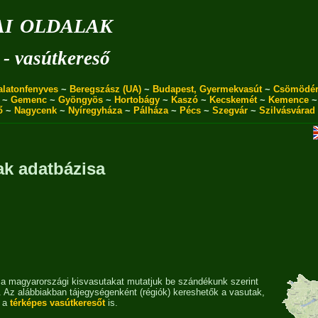
i oldalak
 - vasútkereső
alatonfenyves
~
Beregszász (UA)
~
Budapest, Gyermekvasút
~
Csömödé
~
Gemenc
~
Gyöngyös
~
Hortobágy
~
Kaszó
~
Kecskemét
~
Kemence
ő
~
Nagycenk
~
Nyíregyháza
~
Pálháza
~
Pécs
~
Szegvár
~
Szilvásvárad
ak adatbázisa
a magyarországi kisvasutakat mutatjuk be szándékunk szerint
. Az alábbiakban tájegységenként (régiók) kereshetők a vasutak,
a a
térképes vasútkeresőt
is.