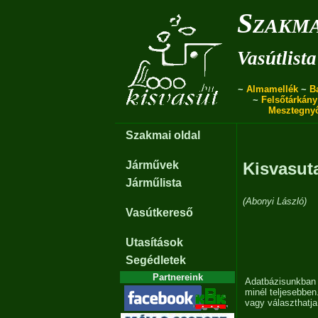
Szakma
Vasútlista
~
Almamellék
~
B
~
Felsőtárkány
Mesztegny
Szakmai oldal
Járművek
Kisvasut
Járműlista
(Abonyi László)
Vasútkereső
Utasítások
Segédletek
Partnereink
Adatbázisunkban 
minél teljesebben
vagy választhatj