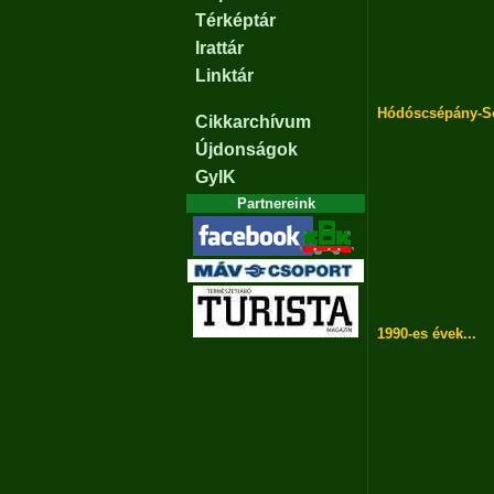
Térképtár
Irattár
Linktár
Hódóscsépány-S
Cikkarchívum
Újdonságok
GyIK
Partnereink
1990-es évek...