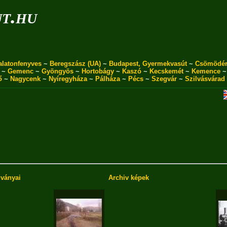
ut.hu
alatonfenyves
~
Beregszász (UA)
~
Budapest, Gyermekvasút
~
Csömödé
~
Gemenc
~
Gyöngyös
~
Hortobágy
~
Kaszó
~
Kecskemét
~
Kemence
ő
~
Nagycenk
~
Nyíregyháza
~
Pálháza
~
Pécs
~
Szegvár
~
Szilvásvárad
dványai
Archiv képek