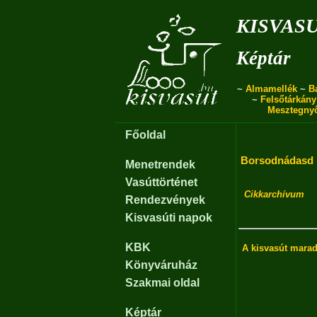
kisvas
Képtár
~
Almamellék
~
B
~
Felsőtárkány
Mesztegny
Főoldal
Borsodnádasd
Menetrendek
Vasúttörténet
Cikkarchívum
Rendezvények
Kisvasúti napok
KBK
A kisvasút mara
Könyváruház
Szakmai oldal
Képtár