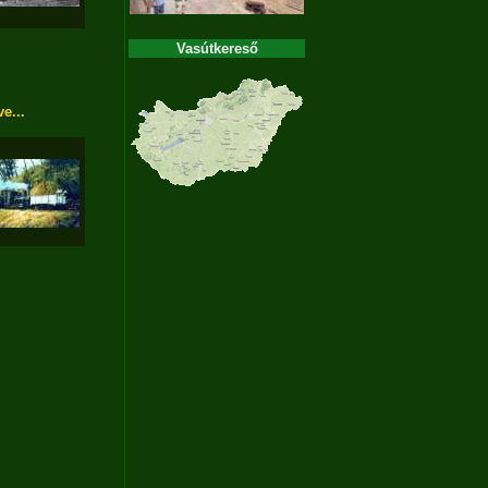
Vasútkereső
e...