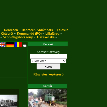
r
~
Debrecen
~
Debrecen, vidámpark
~
Felcsút
~
Királyrét
~
Kommandó (RO)
~
Lillafüred
~
~
Szob-Nagybörzsöny
~
Tiszakécske
~
Kereső
Keresett szöveg:
Részletes képkereső
Képtár