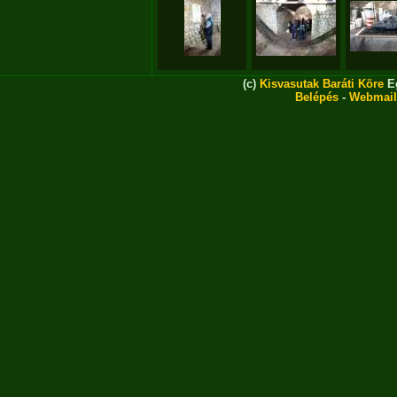
(c)
Kisvasutak Baráti Köre
Eg
Belépés
-
Webmail