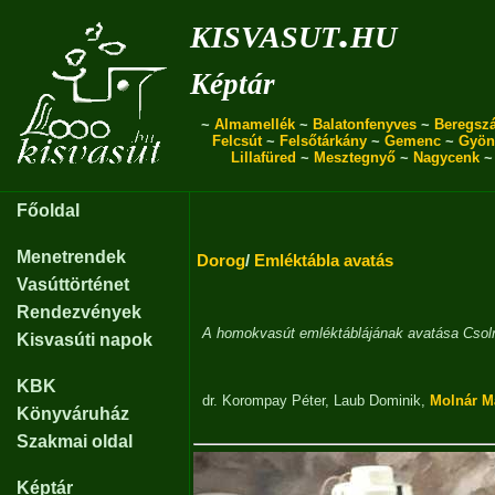
kisvasut.hu
Képtár
~
Almamellék
~
Balatonfenyves
~
Beregszá
Felcsút
~
Felsőtárkány
~
Gemenc
~
Gyön
Lillafüred
~
Mesztegnyő
~
Nagycenk
Főoldal
Menetrendek
Dorog
/
Emléktábla avatás
Vasúttörténet
Rendezvények
A homokvasút emléktáblájának avatása Csol
Kisvasúti napok
KBK
dr. Korompay Péter
,
Laub Dominik
,
Molnár M
Könyváruház
Szakmai oldal
Képtár