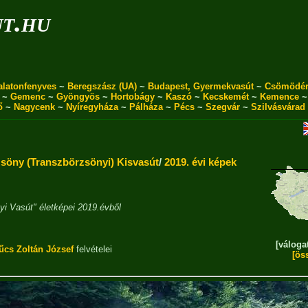
ut.hu
alatonfenyves
~
Beregszász (UA)
~
Budapest, Gyermekvasút
~
Csömödé
~
Gemenc
~
Gyöngyös
~
Hortobágy
~
Kaszó
~
Kecskemét
~
Kemence
ő
~
Nagycenk
~
Nyíregyháza
~
Pálháza
~
Pécs
~
Szegvár
~
Szilvásvárad
öny (Transzbörzsönyi) Kisvasút
/
2019. évi képek
yi Vasút" életképei 2019.évből
[váloga
űcs Zoltán József
felvételei
[ös