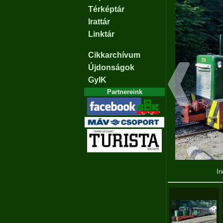
Térképtár
Irattár
Linktár
Cikkarchívum
Újdonságok
GyIK
Partnereink
In