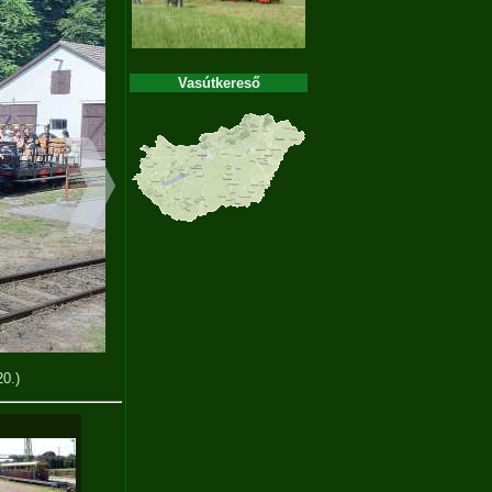
Vasútkereső
20.)