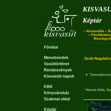
kisvas
Képtár
~
Almamellék
~
B
~
Felsőtárkány
Mesztegny
Főoldal
Menetrendek
Szob-Nagybörzs
Vasúttörténet
Rendezvények
A "Transzbörzsön
Kisvasúti napok
KBK
Hatvani Attila
,
Sz
Könyváruház
Szakmai oldal
Képtár