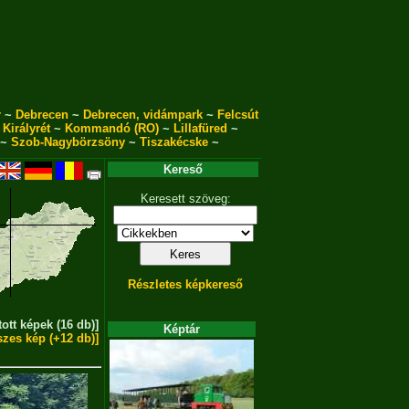
r
~
Debrecen
~
Debrecen, vidámpark
~
Felcsút
~
Királyrét
~
Kommandó (RO)
~
Lillafüred
~
~
Szob-Nagybörzsöny
~
Tiszakécske
~
Kereső
Keresett szöveg:
Részletes képkereső
tott képek (16 db)]
Képtár
szes kép (+12 db)]