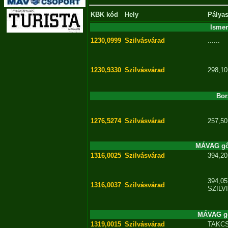
KBK kód
Hely
Pálya
Isme
1230,0999
Szilvásvárad
......
1230,9330
Szilvásvárad
298,10
Bor
1276,5274
Szilvásvárad
257,50
MÁVAG gő
1316,0025
Szilvásvárad
394,20
394,05
1316,0037
Szilvásvárad
SZILVI
MÁVAG gő
1319,0015
Szilvásvárad
TAKC