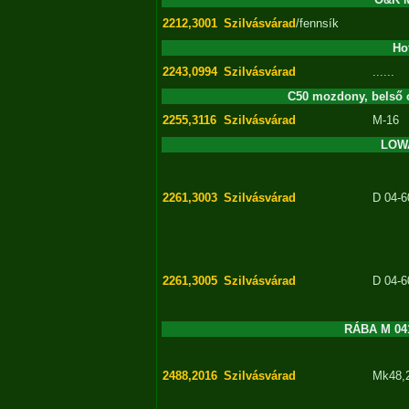
2212,3001
Szilvásvárad
/fennsík
Ho
2243,0994
Szilvásvárad
......
C50 mozdony, belső c
2255,3116
Szilvásvárad
M-16
LOWA
2261,3003
Szilvásvárad
D 04-6
2261,3005
Szilvásvárad
D 04-6
RÁBA M 041
2488,2016
Szilvásvárad
Mk48,