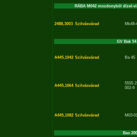
RÁBA M042 mozdonyból dízel-vil
2488,3003
Szilvásvárad
Mk48-
GV Bak 54
A445,1042
Szilvásvárad
Ba 45
5555 2
A445,1064
Szilvásvárad
002-9
A445,1082
Szilvásvárad
M03-0
Bax 20