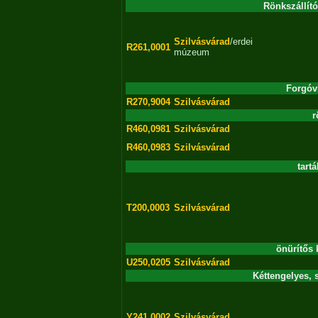
Rönkszállító
Szilvásvárad
/erdei
R261,0001
múzeum
Forgóvi
R270,9004
Szilvásvárad
r
R460,0981
Szilvásvárad
R460,0983
Szilvásvárad
tartá
T200,0003
Szilvásvárad
önürítős k
U250,0205
Szilvásvárad
Kéttengelyes, 
Y241,0002
Szilvásvárad