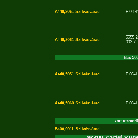
A448,2061
Szilvásvárad
F 03-4
5555 2
A448,2081
Szilvásvárad
003-7
Bax 50
A448,5051
Szilvásvárad
F 05-4
A448,5060
Szilvásvárad
F 03-4
zárt utaster
B400,0011
Szilvásvárad
MaSzOlaj gyártású hosszan