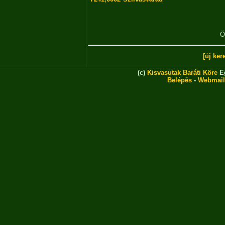
Ö
[új ker
(c)
Kisvasutak Baráti Köre
Eg
Belépés
-
Webmail