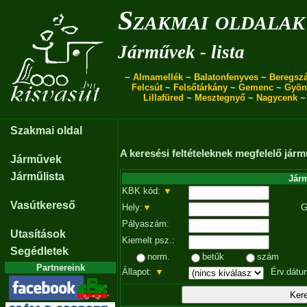
Szakmai oldalak
Járművek - lista
~
Almamellék
~
Balatonfenyves
~
Beregszá
Felcsút
~
Felsőtárkány
~
Gemenc
~
Gyön
Lillafüred
~
Mesztegnyő
~
Nagycenk
Szakmai oldal
A keresési feltételeknek megfelelő járm
Járművek
Járműlista
Járm
KBK kód:
▼
Vasútkereső
Hely:
▼
G
Pályaszám:
Utasítások
Kiemelt psz.:
Segédletek
norm.
betűk
szám
Partnereink
Állapot:
▼
Érv.dátu