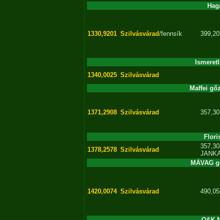
Hag
1330,9201
Szilvásvárad
/fennsík
399,20
Ismeret
1340,0025
Szilvásvárad
Maffei gő
1371,2908
Szilvásvárad
357,30
Flor
357,30
1378,2578
Szilvásvárad
JANK
MÁVAG gő
1420,0074
Szilvásvárad
490,05
O&K M