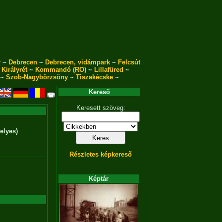
r
~
Debrecen
~
Debrecen, vidámpark
~
Felcsút
~
Királyrét
~
Kommandó (RO)
~
Lillafüred
~
~
Szob-Nagybörzsöny
~
Tiszakécske
~
Kereső
Keresett szöveg:
elyes)
Részletes képkereső
Képtár