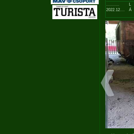
...........
L
2022.12....
Á