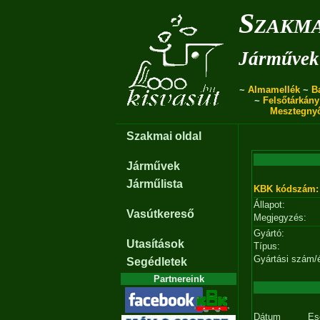
Szakma
Járművek 
~
Almamellék
~
B
~
Felsőtárkány
Mesztegny
Szakmai oldal
Járművek
Járműlista
KBK kódszám:
Állapot:
Vasútkereső
Megjegyzés:
Gyártó:
Utasítások
Típus:
Gyártási szám/
Segédletek
Partnereink
Dátum
Es