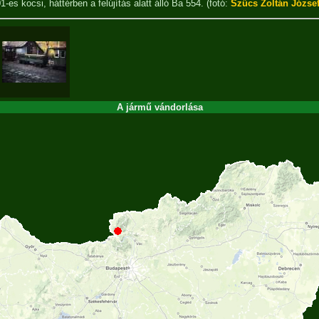
-es kocsi, háttérben a felújítás alatt álló Ba 554.
(fotó:
Szűcs Zoltán Józse
A jármű vándorlása