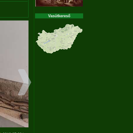
Vasútkereső