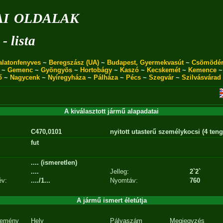
i oldalak
- lista
alatonfenyves
~
Beregszász (UA)
~
Budapest, Gyermekvasút
~
Csömödé
~
Gemenc
~
Gyöngyös
~
Hortobágy
~
Kaszó
~
Kecskemét
~
Kemence
ő
~
Nagycenk
~
Nyíregyháza
~
Pálháza
~
Pécs
~
Szegvár
~
Szilvásvárad
A kiválasztott jármű alapadatai
C470,0101
nyitott utasterű személykocsi (4 teng
fut
.... (ismeretlen)
....
Jelleg:
2`2`
év:
..../1...
Nyomtáv:
760
A jármű ismert életútja
emény
Hely
Pályaszám
Megjegyzés