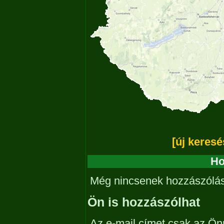
[új keresé
Ho
Még nincsenek hozzászólá
Ön is hozzászólhat
Az e-mail címet csak az Önn