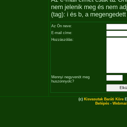
nem jelenik meg és nem ad
(tag): i és b, a megengedet
Az Ön neve:
E-mail címe:
Hozzászólás:
Mennyi negyvenöt meg
huszonnyolc?
(c)
Kisvasutak Baráti Köre
E
Belépés
-
Webmai