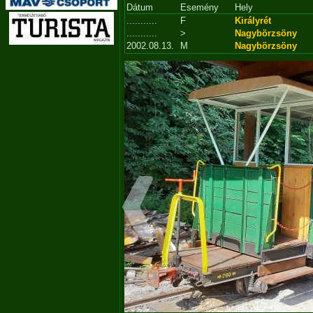
Dátum
Esemény
Hely
...........
F
Királyrét
...........
>
Nagybörzsöny
2002.08.13.
M
Nagybörzsöny