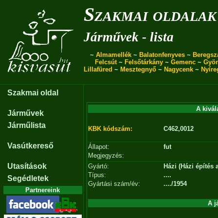
Szakmai oldalak
Járművek - lista
~
Almamellék
~
Balatonfenyves
~
Beregsz
Felcsút
~
Felsőtárkány
~
Gemenc
~
Gyö
Lillafüred
~
Mesztegnyő
~
Nagycenk
~
Nyíre
Szakmai oldal
A kivál
Járművek
Járműlista
KBK kódszám:
C462,0012
Vasútkereső
Állapot:
fut
Megjegyzés:
Utasítások
Gyártó:
Házi (Házi építés
Típus:
....
Segédletek
Gyártási szám/év:
..../1954
Partnereink
A j