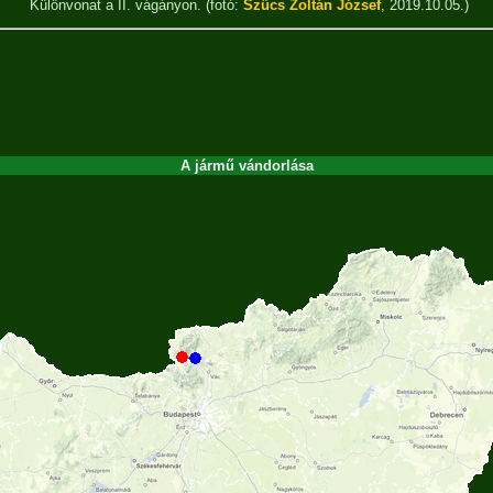
Különvonat a II. vágányon.
(fotó:
Szűcs Zoltán József
, 2019.10.05.)
A jármű vándorlása