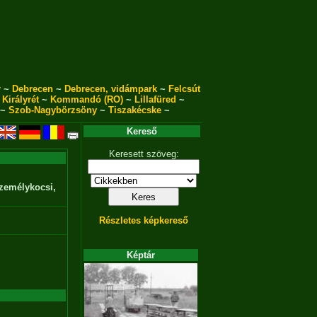
r
~
Debrecen
~
Debrecen, vidámpark
~
Felcsút
~
Királyrét
~
Kommandó (RO)
~
Lillafüred
~
~
Szob-Nagybörzsöny
~
Tiszakécske
~
Kereső
Keresett szöveg:
személykocsi,
Részletes képkereső
Képtár