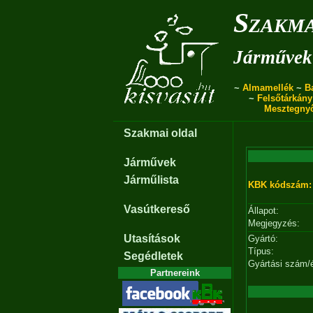
Szakma
Járművek 
~
Almamellék
~
B
~
Felsőtárkány
Mesztegny
Szakmai oldal
Járművek
Járműlista
KBK kódszám:
Vasútkereső
Állapot:
Megjegyzés:
Utasítások
Gyártó:
Típus:
Segédletek
Gyártási szám/
Partnereink