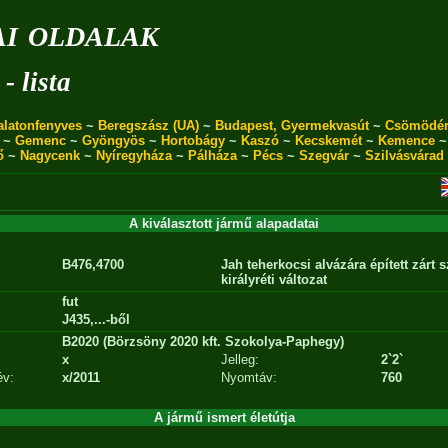
i oldalak
- lista
alatonfenyves
~
Beregszász (UA)
~
Budapest, Gyermekvasút
~
Csömödé
~
Gemenc
~
Gyöngyös
~
Hortobágy
~
Kaszó
~
Kecskemét
~
Kemence
ő
~
Nagycenk
~
Nyíregyháza
~
Pálháza
~
Pécs
~
Szegvár
~
Szilvásvárad
A kiválasztott jármű alapadatai
B476,4700
Jah teherkocsi alvázára épített zárt 
királyréti változat
fut
J435,...-ből
B2020 (Börzsöny 2020 kft. Szokolya-Paphegy)
x
Jelleg:
2`2`
év:
x/2011
Nyomtáv:
760
A jármű ismert életútja