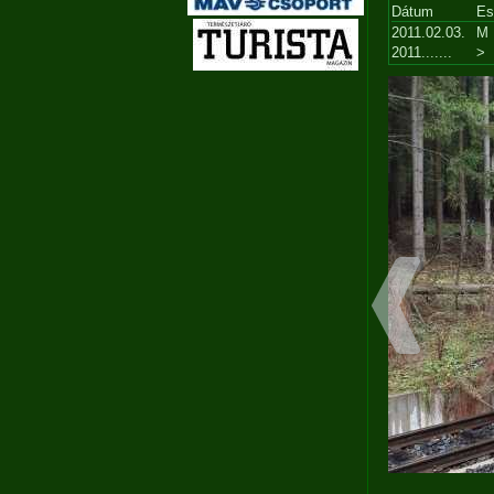
Dátum
Es
2011.02.03.
M
2011.......
>