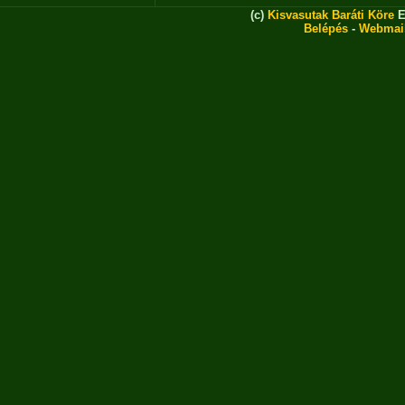
(c)
Kisvasutak Baráti Köre
E
Belépés
-
Webmai