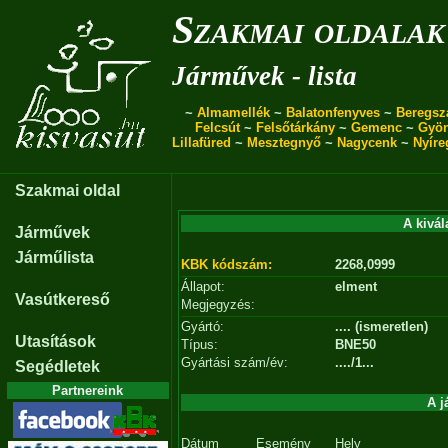
Szakmai oldalak
Járművek - lista
~
Almamellék
~
Balatonfenyves
~
Beregsz
Felcsút
~
Felsőtárkány
~
Gemenc
~
Gyö
Lillafüred
~
Mesztegnyő
~
Nagycenk
~
Nyíre
Szakmai oldal
A kivál
Járművek
Járműlista
KBK kódszám:
2268,0999
Állapot:
elment
Vasútkereső
Megjegyzés:
Gyártó:
.... (ismeretlen)
Utasítások
Típus:
BNE50
Gyártási szám/év:
..../1...
Segédletek
Partnereink
A j
Dátum
Esemény
Hely