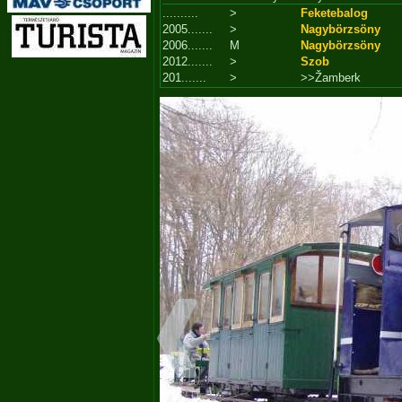
..........
>
Feketebalog
2005.......
>
Nagybörzsöny
2006.......
M
Nagybörzsöny
2012.......
>
Szob
201.......
>
>>Žamberk