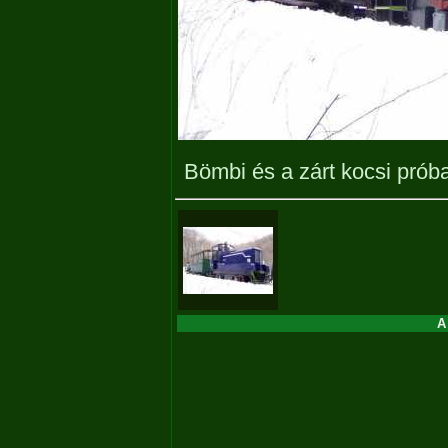
Bömbi és a zárt kocsi pró
A