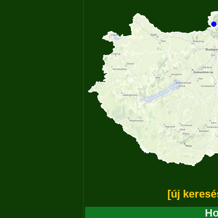
[új keresé
Ho