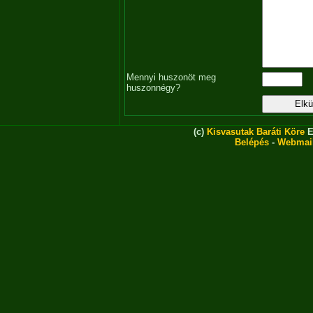
Mennyi huszonöt meg
huszonnégy?
(c)
Kisvasutak Baráti Köre
E
Belépés
-
Webmai