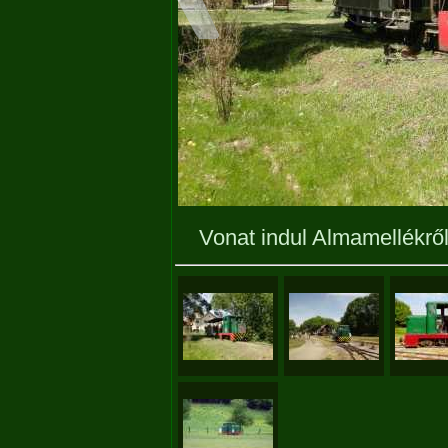
Vonat indul Almamellékrő