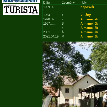
Dátum
Esemény
Hely
1959.02...
F
Kaposvár
1964.......
>
Villány
1970.02....
>
Almamellék
1987.......
S
Almamellék
...........
>
Almamellék
2001.......
Á
Almamellék
2021.04.19
M
Almamellék