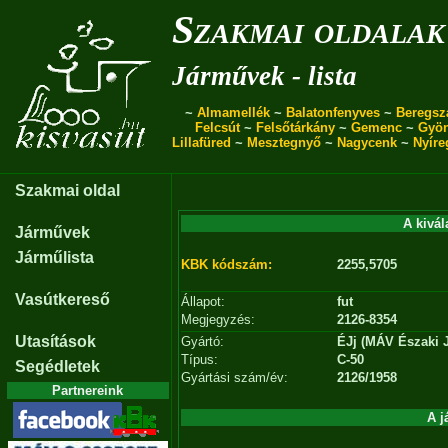
Szakmai oldalak
Járművek - lista
~
Almamellék
~
Balatonfenyves
~
Beregsz
Felcsút
~
Felsőtárkány
~
Gemenc
~
Gyö
Lillafüred
~
Mesztegnyő
~
Nagycenk
~
Nyíre
Szakmai oldal
A kivál
Járművek
Járműlista
KBK kódszám:
2255,5705
Vasútkereső
Állapot:
fut
Megjegyzés:
2126-8354
Utasítások
Gyártó:
ÉJj (MÁV Északi J
Típus:
C-50
Segédletek
Gyártási szám/év:
2126/1958
Partnereink
A j