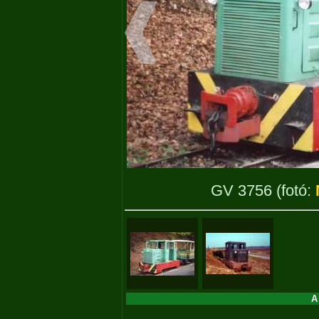
GV 3756
(fotó:
A