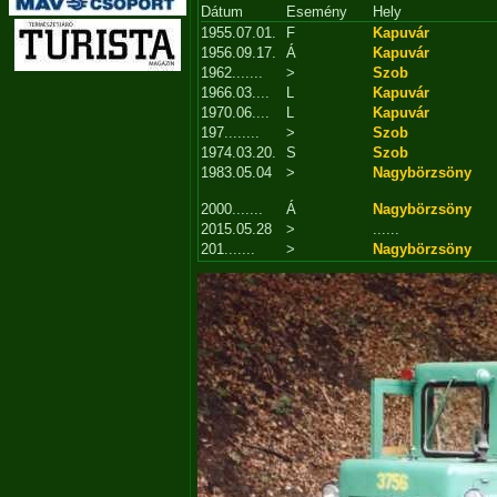
Dátum
Esemény
Hely
1955.07.01.
F
Kapuvár
1956.09.17.
Á
Kapuvár
1962.......
>
Szob
1966.03....
L
Kapuvár
1970.06....
L
Kapuvár
197........
>
Szob
1974.03.20.
S
Szob
1983.05.04
>
Nagybörzsöny
2000.......
Á
Nagybörzsöny
2015.05.28
>
......
201.......
>
Nagybörzsöny