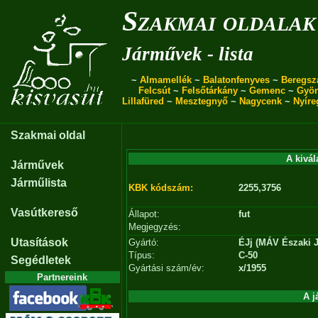
Szakmai oldalak
Járművek - lista
~
Almamellék
~
Balatonfenyves
~
Beregsz
Felcsút
~
Felsőtárkány
~
Gemenc
~
Gyö
Lillafüred
~
Mesztegnyő
~
Nagycenk
~
Nyíre
Szakmai oldal
A kivál
Járművek
Járműlista
KBK kódszám:
2255,3756
Vasútkereső
Állapot:
fut
Megjegyzés:
Utasítások
Gyártó:
ÉJj (MÁV Északi J
Típus:
C-50
Segédletek
Gyártási szám/év:
x/1955
Partnereink
A j