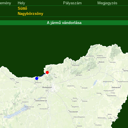
emény
Hely
Pályaszám
Megjegyzés
Süttő
Nagybörzsöny
A jármű vándorlása