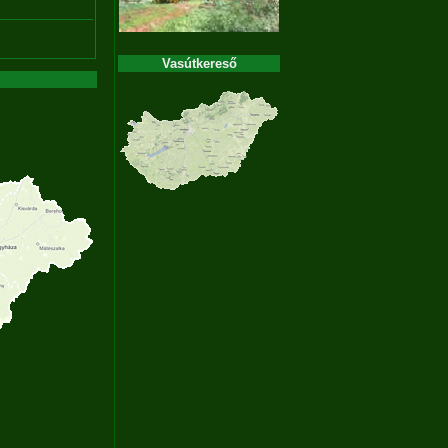
Vasútkereső