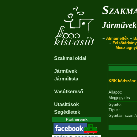
Szakma
Járművek 
~
Almamellék
~
B
~
Felsőtárkány
Mesztegny
Szakmai oldal
Járművek
Járműlista
KBK kódszám:
Vasútkereső
Állapot:
Megjegyzés:
Utasítások
Gyártó:
Típus:
Segédletek
Gyártási szám/
Partnereink