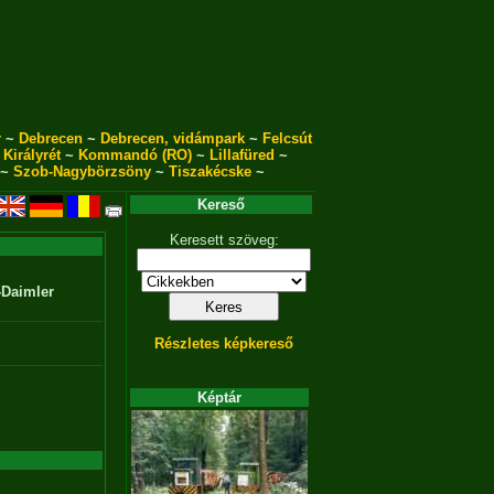
r
~
Debrecen
~
Debrecen, vidámpark
~
Felcsút
~
Királyrét
~
Kommandó (RO)
~
Lillafüred
~
~
Szob-Nagybörzsöny
~
Tiszakécske
~
Kereső
Keresett szöveg:
-Daimler
Részletes képkereső
Képtár