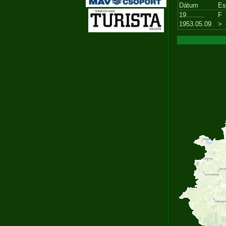
Dátum
Es
19.........
F
1953.05.09
>