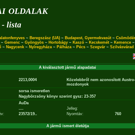
i oldalak
- lista
alatonfenyves
~
Beregszász (UA)
~
Budapest, Gyermekvasút
~
Csömödé
~
Gemenc
~
Gyöngyös
~
Hortobágy
~
Kaszó
~
Kecskemét
~
Kemence
ő
~
Nagycenk
~
Nyíregyháza
~
Pálháza
~
Pécs
~
Szegvár
~
Szilvásvárad
A kiválasztott jármű alapadatai
2213,0004
Közelebbről nem azonosított Austro
mozdonyok
sorsa ismeretlen
Nagybörzsöny könyv szerint gysz: 23-357
AuDa
....
Jelleg:
év:
23572/19..
Nyomtáv:
760
A jármű ismert életútja