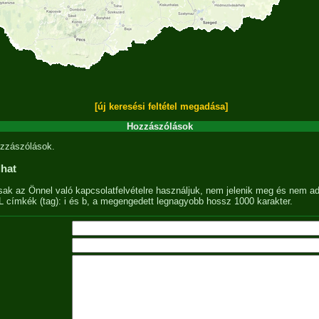
[új keresési feltétel megadása]
Hozzászólások
zzászólások.
lhat
sak az Önnel való kapcsolatfelvételre használjuk, nem jelenik meg és nem ad
címkék (tag): i és b, a megengedett legnagyobb hossz 1000 karakter.