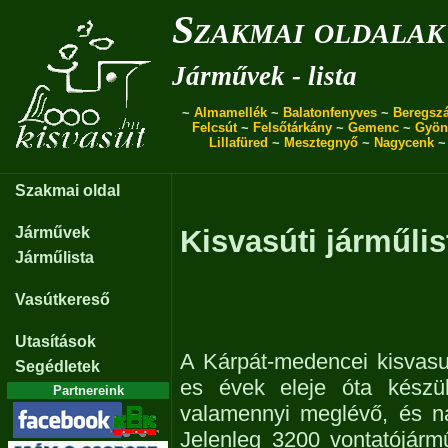
Szakmai oldalak
Járművek - lista
~
Almamellék
~
Balatonfenyves
~
Beregszá
Felcsút
~
Felsőtárkány
~
Gemenc
~
Gyön
Lillafüred
~
Mesztegnyő
~
Nagycenk
Szakmai oldal
Járművek
Kisvasúti járműlis
Járműlista
Vasútkereső
Utasítások
A Kárpát-medencei kisvasu
Segédletek
es évek eleje óta készül
Partnereink
valamennyi meglévő, és n
Jelenleg 3200 vontatójárm