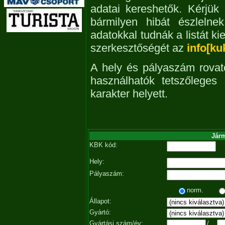
adatai kereshetők. Kérjük
bármilyen hibát észleln
adatokkal tudnák a listát ki
szerkesztőségét az
info[ku
A hely és pályaszám rovat
használhatók tetszőleges
karakter helyett.
Járm
KBK kód:
Hely:
Pályaszám:
norm.
Állapot:
Gyártó:
Gyártási szám/év:
/