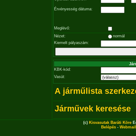
Érvényesség dátuma:
Meglévő:
Nézet:
normál
Kiemelt pályaszám:
Jár
KBK-kód:
Vasút:
A járműlista szerkez
Járművek keresése
(c)
Kisvasutak Baráti Köre
Eg
Belépés
-
Webmail