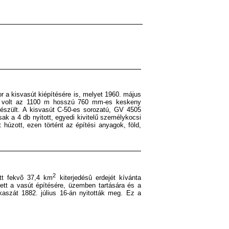
r a kisvasút kiépítésére is, melyet 1960. május
ke volt az 1100 m hosszú 760 mm-es keskeny
észült. A kisvasút C-50-es sorozatú, GV 4505
 a 4 db nyitott, egyedi kivitelű személykocsi
húzott, ezen történt az építési anyagok, föld,
2
tt fekvõ 37,4 km
kiterjedésû erdejét kívánta
tett a vasút építésére, üzemben tartására és a
kaszát 1882. július 16-án nyitották meg. Ez a