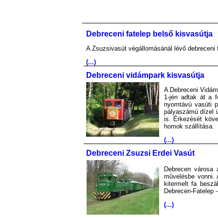
Debreceni fatelep belső kisvasútja
A Zsuzsivasút végállomásánál lévő debreceni fa
(...)
Debreceni vidámpark kisvasútja
A Debreceni Vidámp
1-jén adtak át a
nyomtávú vasúti p
pályaszámú dízel 
is. Érkezését köve
homok szállítása.
(...)
Debreceni Zsuzsi Erdei Vasút
Debrecen városa a
mûvelésbe vonni. A
kitermelt fa beszá
Debrecen-Fatelep -
(...)