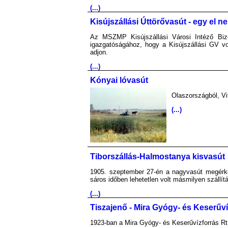
(...)
Kisújszállási Úttörővasút - egy el n
Az MSZMP Kisújszállási Városi Intéző Biz
igazgatóságához, hogy a Kisújszállási GV vo
adjon.
(...)
Kónyai lóvasút
Olaszországból, Vi
(...)
Tiborszállás-Halmostanya kisvasút
1905. szeptember 27-én a nagyvasút megérkeze
sáros időben lehetetlen volt másmilyen szállí
(...)
Tiszajenő - Mira Gyógy- és Keserűví
1923-ban a Mira Gyógy- és Keserűvízforrás Rt.