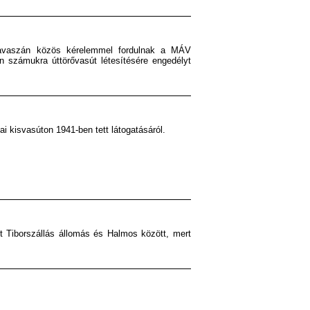
 tavaszán közös kérelemmel fordulnak a MÁV
 számukra úttörővasút létesítésére engedélyt
i kisvasúton 1941-ben tett látogatásáról.
t Tiborszállás állomás és Halmos között, mert