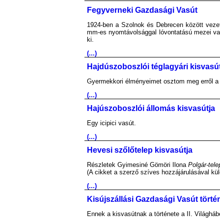
Fegyverneki Gazdasági Vasút
1924-ben a Szolnok és Debrecen között vezet
mm-es nyomtávolsággal lóvontatású mezei vas
ki.
(...)
Hajdúszoboszlói téglagyári kisvasú
Gyermekkori élményeimet osztom meg erről a 
(...)
Hajúszoboszlói állomás kisvasútja
Egy icipici vasút.
(...)
Hevesi szőlőtelep kisvasútja
Részletek Gyimesiné Gömöri Ilona
Polgár-tel
(A cikket a szerző szíves hozzájárulásával kü
(...)
Kisújszállási Gazdasági Vasút törté
Ennek a kisvasútnak a története a II. Világháb