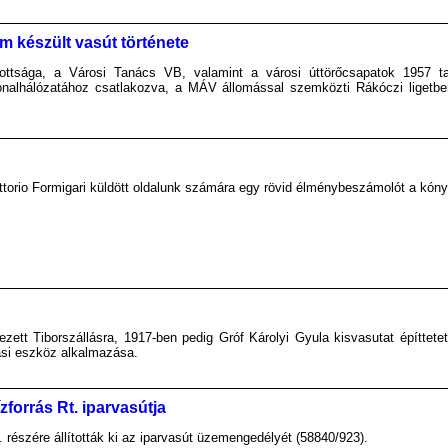
em készült vasút története
ottsága, a Városi Tanács VB, valamint a városi úttörőcsapatok 1957
nalhálózatához csatlakozva, a MÁV állomással szemközti Rákóczi ligetben
ttorio Formigari küldött oldalunk számára egy rövid élménybeszámolót a kónya
tt Tiborszállásra, 1917-ben pedig Gróf Károlyi Gyula kisvasutat építtetet
tási eszköz alkalmazása.
zforrás Rt. iparvasútja
 részére állították ki az iparvasút üzemengedélyét (58840/923).