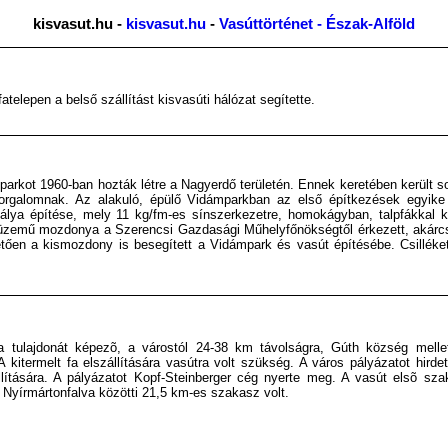
kisvasut.hu -
kisvasut.hu
-
Vasúttörténet - Észak-Alföld
telepen a belső szállítást kisvasúti hálózat segítette.
arkot 1960-ban hozták létre a Nagyerdő területén. Ennek keretében került so
 forgalomnak. Az alakuló, épülő Vidámparkban az első építkezések egyi
álya építése, mely 11 kg/fm-es sínszerkezetre, homokágyban, talpfákkal k
üzemű mozdonya a Szerencsi Gazdasági Műhelyfőnökségtől érkezett, akárcsak
tően a kismozdony is besegített a Vidámpark és vasút építésébe. Csilléket 
 tulajdonát képezõ, a várostól 24-38 km távolságra, Gúth község melle
 kitermelt fa elszállítására vasútra volt szükség. A város pályázatot hirde
llítására. A pályázatot Kopf-Steinberger cég nyerte meg. A vasút elsõ sza
 Nyírmártonfalva közötti 21,5 km-es szakasz volt.