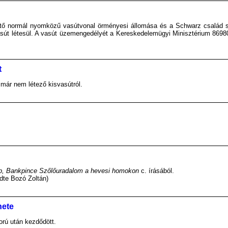
ő normál nyomközű vasútvonal örményesi állomása és a Schwarz család sza
út létesül. A vasút üzemengedélyét a Kereskedelemügyi Minisztérium 8698
t
már nem létező kisvasútról.
ep, Bankpince Szőlőuradalom a hevesi homokon
c. írásából.
ldte Bozó Zoltán)
nete
orú után kezdődött.