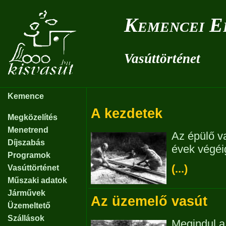
Kemencei E
Vasúttörténet
Kemence
A kezdetek
Megközelítés
Menetrend
Az épülő v
Díjszabás
évek végéi
Programok
(...)
Vasúttörténet
Műszaki adatok
Járművek
Az üzemelő vasút
Üzemeltető
Szállások
Megindul a 