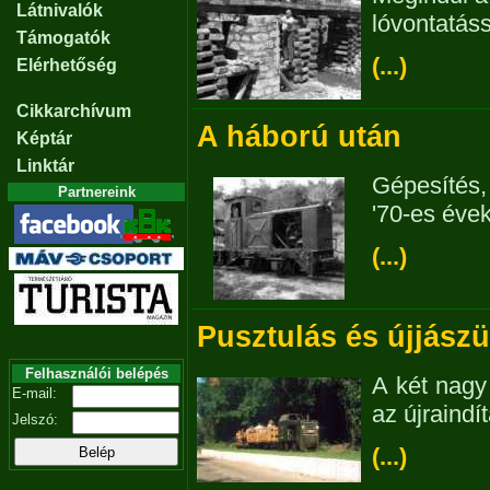
Látnivalók
lóvontatáss
Támogatók
(...)
Elérhetőség
Cikkarchívum
A háború után
Képtár
Linktár
Gépesítés,
Partnereink
'70-es évek
(...)
Pusztulás és újjászü
Felhasználói belépés
A két nagy
E-mail:
az újraindí
Jelszó:
(...)