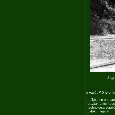
Sági
a vasút P-5 jelű 
Időközben a csarna
utaztak a kis kocs
technológia sorábó
pataki megvolt.