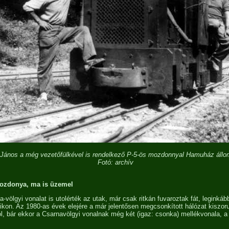
 János a még vezetőfülkével is rendelkező P-5-ös mozdonnyal Hamuház áll
Fotó: archív
mozdonya, ma is üzemel
-völgyi vonalat is utolérték az utak, már csak ritkán fuvaroztak fát, leginká
ikon. Az 1980-as évek elejére a már jelentősen megcsonkított hálózat kiszoru
l, bár ekkor a Csarnavölgyi vonalnak még két (igaz: csonka) mellékvonala, a 