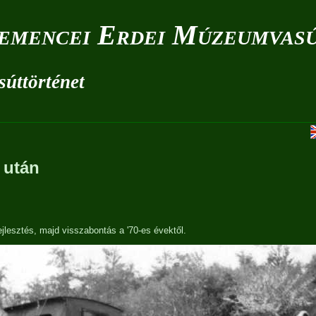
emencei Erdei Múzeumvas
súttörténet
 után
jlesztés, majd visszabontás a '70-es évektől.