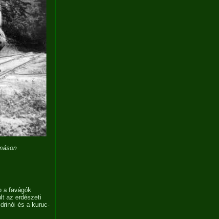
omáson
bb a favágók
lt az erdészeti
drinói és a kuruc-