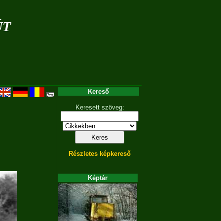
út
Kereső
Keresett szöveg:
Részletes képkereső
Képtár