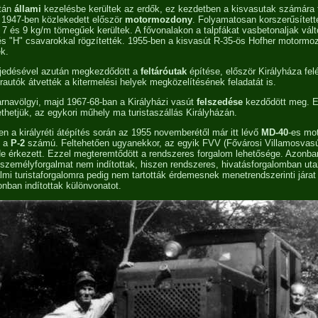
után
állami
kezelésbe kerültek az erdők, ez kezdetben a kisvasutak számára f
1947-ben közlekedett először
motormozdony
. Folyamatosan korszerűsített
 7 és 9 kg/m tömegűek kerültek. A fővonalakon a talpfákat vasbetonaljak válto
és "H" csavarokkal rögzítették. 1955-ben a kisvasút R-35-ös Hofher motormo
ék.
rjedésével azután megkezdődött a
feltáróutak
építése, először Királyháza fe
rautók átvették a kitermelési helyek megközelítésének feladatát is.
rnavölgyi, majd 1967-68-ban a Királyházi vasút
felszedése
kezdődött meg. E
hetjük, az egykori műhely ma turistaszállás Királyházán.
 a királyréti átépítés során az 1955 novemberétől már itt lévő
MD-40
-es mo
t a
P-2
számú. Feltehetően ugyanekkor, az egyik FVV (Fővárosi Villamosvasú
de érkezett. Ezzel megteremtődött a rendszeres forgalom lehetősége. Azonba
 személyforgalmat nem indítottak, hiszen rendszeres, hivatásforgalomban uta
lmi turistaforgalomra pedig nem tartották érdemesnek menetrendszerinti járat 
nban indítottak különvonatot.