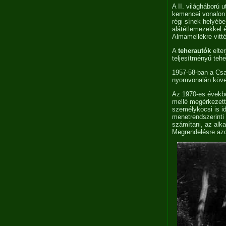
A II. világháború 
kemencei vonalon 
régi sínek helyébe
alátétlemezekkel 
Almamellékre vitt
A
teherautók
elte
teljesítményű tehe
1957-58-ban a Csa
nyomvonalán követ
Az 1970-es években
mellé megérkezet
személykocsi is i
menetrendszerinti
számítani, az alka
Megrendelésre azo