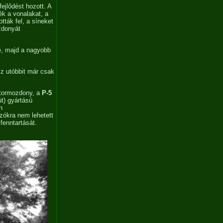
ejlődést hozott. A
ék a vonalakat, a
tták fel, a síneket
zdonyát
lé, majd a nagyobb
z utóbbit már csak
tormozdony, a
P-5
t) gyártású
n
zókra nem lehetett
fenntartását.