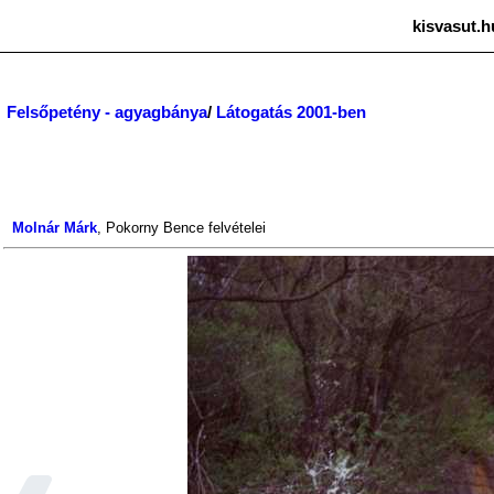
kisvasut.h
Felsőpetény - agyagbánya
/
Látogatás 2001-ben
Molnár Márk
,
Pokorny Bence
felvételei