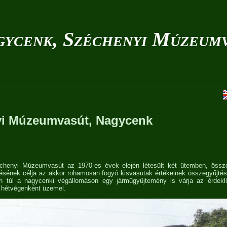
ycenk, Széchenyi Múzeum
i Múzeumvasút, Nagycenk
henyi Múzeumvasút az 1970-es évek elején létesült két ütemben, össze
ésének célja az akkor rohamosan fogyó kisvasutak értékeinek összegyűjtés
án túl a nagycenki végállomáson egy járműgyűjtemény is várja az érdekl
ig hétvégenként üzemel.