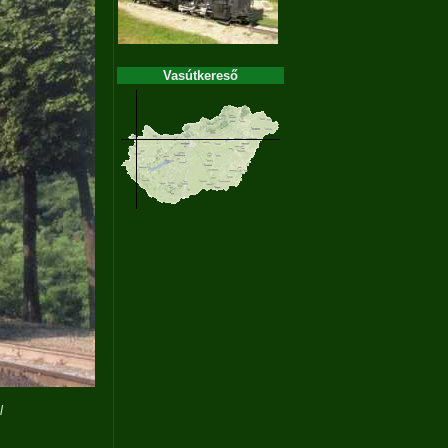
Vasútkereső
l