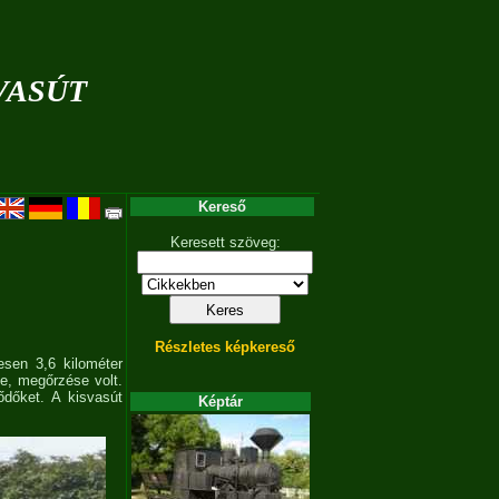
vasút
Kereső
Keresett szöveg:
Részletes képkereső
sen 3,6 kilométer
e, megőrzése volt.
ődőket. A kisvasút
Képtár