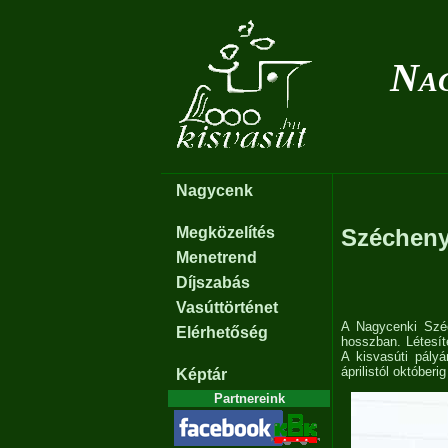
Nag
Nagycenk
Megközelítés
Szécheny
Menetrend
Díjszabás
Vasúttörténet
A Nagycenki Széc
Elérhetőség
hosszban. Létesít
A kisvasúti pály
áprilistól október
Képtár
Partnereink