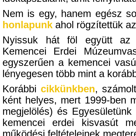
Nem is egy, hanem egész so
honlapunk
ahol rögzítettük a
Nyissuk hát föl együtt az 
Kemencei Erdei Múzeumvas
egyszerűen a kemencei vasúttö
lényegesen több mint a korábbi
Korábbi
cikkünkben
, számol
ként helyes, mert 1999-ben m
megjelölés) és Egyesületünk 
kemencei erdei kisvasút me
működési feltételeinek megter