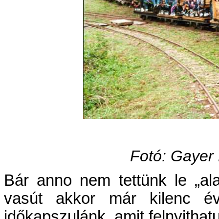
Fotó: Gayer 
Bár anno nem tettünk le „alap
vasút akkor már kilenc é
időkapszulánk, amit felnyithat