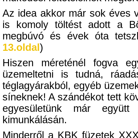
Az idea akkor már sok éves v
is komoly töltést adott a 
megbúvó és évek óta tetszha
13.oldal
)
Hiszen méreténél fogva eg
üzemeltetni is tudná, ráad
téglagyárakból, egyéb üzemekb
síneknek! A szándékot tett kö
egyesületünk már együtt 
kimunkálásán.
Minderről a KBK füzetek XXX