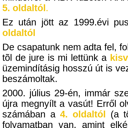
5. oldaltól
.
Ez után jött az 1999.évi pu
oldaltól
De csapatunk nem adta fel, fo
tõl de jure is mi lettünk a
kis
üzemindításig hosszú út is ve
beszámoltak.
2000. július 29-én, immár sz
újra megnyílt a vasút! Erről 
számában a
4. oldaltól
(a 
folyamatban van, amint elké