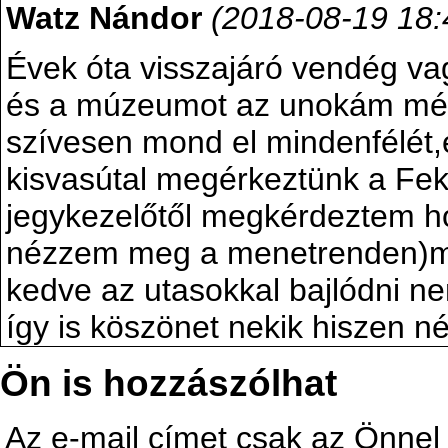
Watz Nándor
(2018-08-19 18:
Évek óta visszajáró vendég va
és a múzeumot az unokám még 
szívesen mond el mindenfélét,é
kisvasútal megérkeztünk a Fek
jegykezelőtől megkérdeztem ho
nézzem meg a menetrenden)me
kedve az utasokkal bajlódni ne
így is köszönet nekik hiszen né
Ön is hozzászólhat
Az e-mail címet csak az Önnel 