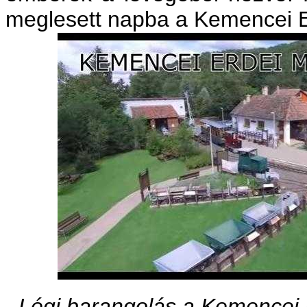
meglesett napba a Kemencei 
Légi barangolás a Kemencei