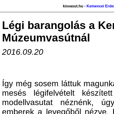
kisvasut.hu -
Kemencei Erde
Légi barangolás a Ke
Múzeumvasútnál
2016.09.20
Így még sosem láttuk magunka
mesés légifelvételt készítet
modellvasutat néznénk, ú
emberek a levegőből nézve. P