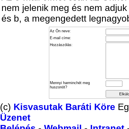
nem jelenik meg és nem adjuk 
és b, a megengedett legnagyob
Az Ön neve:
E-mail címe:
Hozzászólás:
Mennyi harminchét meg
huszonöt?
(c)
Kisvasutak Baráti Köre
Eg
Üzenet
Belépés
-
Webmail
-
Intranet