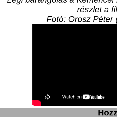
részlet a f
Fotó: Orosz Péter 
Hozz