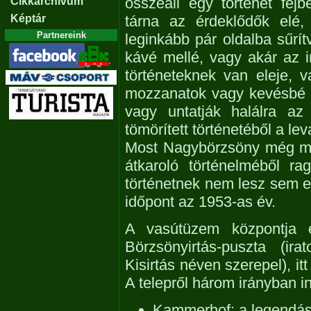
összeáll egy történet fej
Cikkarchívum
Képtár
tárna az érdeklődők elé,
Partnereink
leginkább pár oldalba sűrít
kávé mellé, vagy akár az i
történeteknek van eleje, 
mozzanatok vagy kevésbé 
vagy untatják halálra a
tömörített történetéből a le
Most Nagybörzsöny még me
átkaroló történelméből ra
történetnek nem lesz sem el
időpont az 1953-as év.
A vasútüzem központja
Börzsönyirtás-puszta (ir
Kisirtás néven szerepel), it
A telepről három irányban 
Kammerhof: a legendás