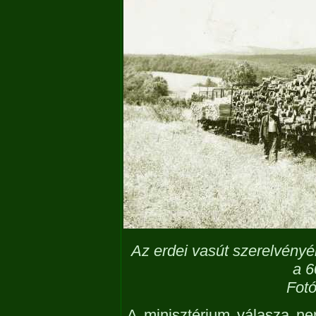
Az erdei vasút szerelvény
a 6
Fotó
A minisztérium válasza ne