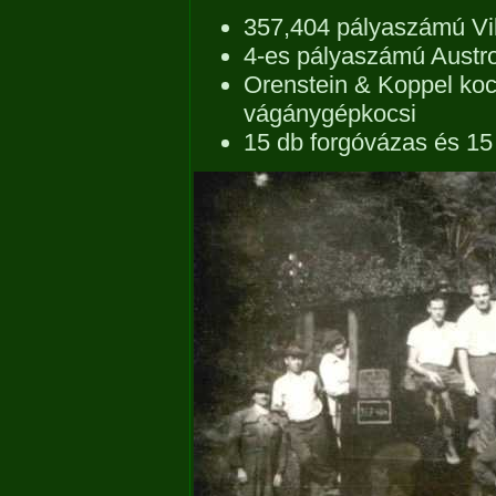
357,404 pályaszámú 
4-es pályaszámú Austr
Orenstein & Koppel koc
vágánygépkocsi
15 db forgóvázas és 15