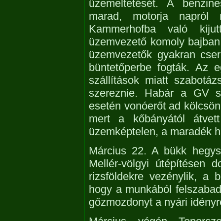
üzemeltetését. A benzin
marad, motorja napról
Kammerhofba való kijut
üzemvezető komoly bajban 
üzemvezetők gyakran cseré
büntetőperbe fogták. Az 
szállítások miatt szabotáz
szereznie. Habár a GV sz
esetén vonóerőt ad kölcsön
mert a kőbányától átvett
üzemképtelen, a maradék h
Március 22. A bükk hegys
Mellér-völgyi útépítésen 
rizsföldekre vezénylik, a 
hogy a munkából felszaba
gőzmozdonyt a nyári idényr