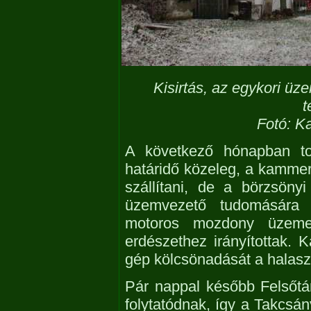
Kisirtás, az egykori üz
t
Fotó: K
A következő hónapban tov
határidő közeleg, a kammerh
szállítani, de a börzsöny
üzemvezető tudomására j
motoros mozdony üzeme
erdészethez irányítottak. 
gép kölcsönadását a halaszt
Pár nappal később Felsőtár
folytatódnak, így a Takcs