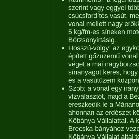
szerint vagy eggyel tö
csúcsfordítós vasút, me
vonal mellett nagy erőkk
5 kg/fm-es síneken moto
Börzsönyirtásig.
Hosszú-völgy: az egyk
épített gőzüzemű vonal
véget a mai nagybörzsön
sínanyagot keres, hogy 
és a vasútüzem központj
Szob: a vonal egy irányf
vízválasztót, majd a B
ereszkedik le a Máriano
ahonnan az erdészet kö
Kőbánya Vállalattal. A 
Brecska-bányához vezet
Kőbánya Vállalat által 