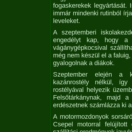
fogaskerekek legyártását. I
immár mindenki rutinból írja
leveleket.
A szeptemberi iskolakez
engedélyt kap, hogy a 
vágánygépkocsival szállít
még nem készül el a faluig,
gyalogolnak a diákok.
Szeptember elején a kij
kazánrostély nélkül, íg
rostélyával helyezik üzem
Felsőtárkánynak, majd a 
erdészetnek számlázza ki a
A motormozdonyok sorsáról 
Csepel motorral felújítot
szállítási eredmények javul