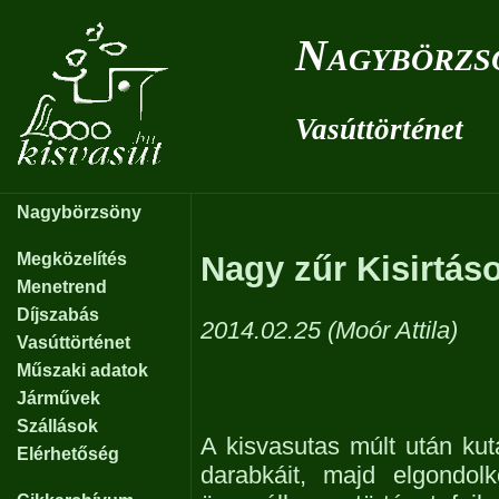
Nagybörzs
Vasúttörténet
Nagybörzsöny
Megközelítés
Nagy zűr Kisirtás
Menetrend
Díjszabás
2014.02.25 (Moór Attila)
Vasúttörténet
Műszaki adatok
Járművek
Szállások
A kisvasutas múlt után kut
Elérhetőség
darabkáit, majd elgondol