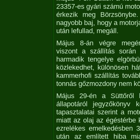
23357-es gyári számú moto
érkezik meg Börzsönybe. 
nagyobb baj, hogy a motorj
után lefullad, megáll.
Május 8-án végre megérk
viszont a szállítás sorá
harmadik tengelye elgörbü
közlekedhet, különösen há
kammerhofi szállítás továb
tonnás gőzmozdony nem kö
Május 29-én a Süttőről 
állapotáról jegyzőkönyv 
tapasztalatai szerint a mo
miatt az olaj az égéstérbe 
ezrelékes emelkedésben 3
után az említett hiba m