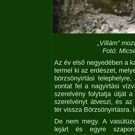
„Villám” moz
Fotó: Mics
Az év első negyedében a ka
termel ki az erdészet, mely
börzsönyirtási telephelyr
vontat fel a nagyirtási víz
szerelvény folytatja útját 
szerelvényt átveszi, és az
tér vissza Börzsönyirtásra
De nem megy. A vasútüz
lejárt és egyre szapo