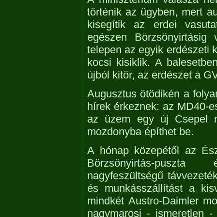
történik az ügyben, mert
kisegítik az erdei vasut
egészen Börzsönyirtásig 
telepen az egyik erdészeti 
kocsi kisiklik. A balesetb
újból kitör, az erdészet a G
Augusztus ötödikén a folya
hírek érkeznek: az MD40-es
az üzem egy új Csepel mo
mozdonyba építhet be.
A hónap közepétől az Észa
Börzsönyirtás-puszt
nagyfeszültségű távvezeték
és munkásszállítást a ki
mindkét Austro-Daimler moz
nagymarosi - ismeretlen -