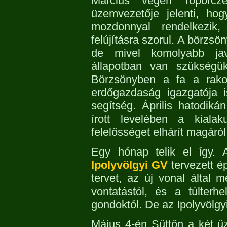
Március végén Toporcz
üzemvezetője jelenti, hog
mozdonnyal rendelkezik
felújításra szorul. A börzsö
de mivel komolyabb javít
állapotban van szükségü
Börzsönyben a fa a rako
erdőgazdaság igazgatója 
segítség. Április hatodik
írott levelében a kialak
felelősséget elhárít magáról
Egy hónap telik el így. A
Ipolyvölgyi GV
tervezett é
tervet, az új vonal által 
vontatástól, és a túlterhe
gondoktól. De az Ipolyvölg
Május 4-én Süttőn a két ü