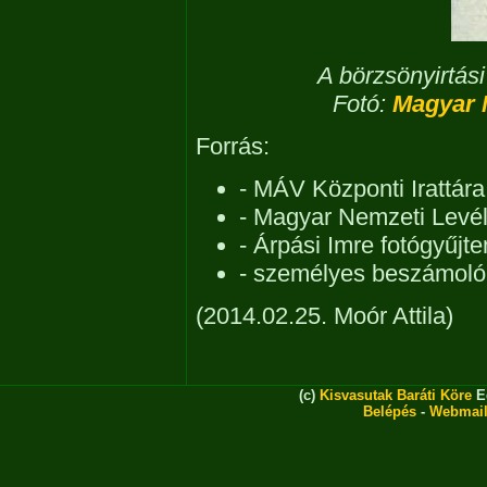
A börzsönyirtás
Fotó:
Magyar 
Forrás:
- MÁV Központi Irattára
- Magyar Nemzeti Levél
- Árpási Imre fotógyűj
- személyes beszámoló
(2014.02.25. Moór Attila)
(c)
Kisvasutak Baráti Köre
Eg
Belépés
-
Webmai