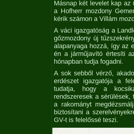
Másnap két levelet kap az 
a Hofherr mozdony Gemenc
kérik számon a Villám mozd
A váci igazgatóság a Landle
gőzmozdony új tűzszekrény 
alapanyaga hozzá, így az e
én a járműjavító értesíti
hónapban tudja fogadni.
A sok sebből vérző, akad
erdészet igazgatója a fel
tudatja, hogy a kocsik
rendszeresek a sérülések,
a rakományt megdézsmáljá
biztosítani a szerelvényekr
GV-t is felelőssé teszi.