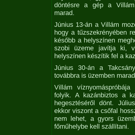
döntésre a gép a Villám
marad.
Június 13-án a Villám mozdo
hogy a tűzszekrényében re
később a helyszínen megh
szobi üzeme javítja ki, v
helyszínen készítik fel a ka
Június 30-án a Takcsány
továbbra is üzemben marad
Villám víznyomáspróbája 
folyik. A kazánbiztos a 
hegesztéséről dönt. Júli
ekkor viszont a csőfal hoss
nem lehet, a gyors üzemb
főműhelybe kell szállítani.