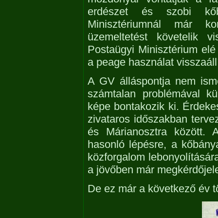
erdészet és szobi kő
Minisztériumnál már k
üzemeltetést követelik 
Postaügyi Minisztérium elé
a peage használat visszaállí
A GV álláspontja nem ismer
számtalan problémával k
képe bontakozik ki. Érdek
zivataros időszakban terve
és Márianosztra között. 
hasonló lépésre, a kőbánya
közforgalom lebonyolításár
a jövőben már megkérdőjele
De ez már a következő év tö