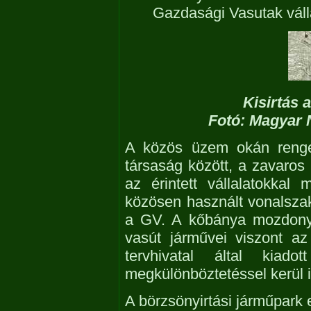
Gazdasági Vasutak váll
Kisirtás 
Fotó: Magyar 
A közös üzem okán renget
társaság között, a zavaros 
az érintett vállalatokkal
közösen használt vonalszak
a GV. A kőbánya mozdonya
vasút járművei viszont a
tervhivatal által kiad
megkülönböztetéssel kerül i
A börzsönyirtási járműpark 