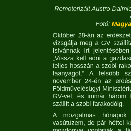
Remotorizált Austro-Daimle
Fotó:
Magya
Október 28-án az erdészet
vizsgálja meg a GV szállít
Istvánnak írt jelentésében
„Vissza kell adni a gazdas
teljes hosszán a szobi rako
faanyagot.” A felsőbb sz
november 24-én az erdész
Földművelésügyi Minisztéri
GV-vel, és immár három h
szállít a szobi farakodóig.
A mozgalmas hónapok ut
vasútüzem, de pár héttel 
mozdonyai vontatják a fá