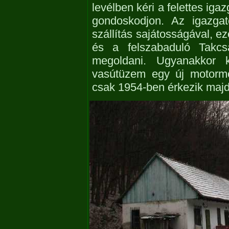
levélben kéri a felettes ig
gondoskodjon. Az igazgat
szállítás sajátosságával, ez
és a felszabaduló Takcsá
megoldani. Ugyanakkor 
vasútüzem egy új motorm
csak 1954-ben érkezik maj