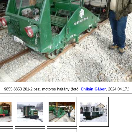
9855 8853 201-2 psz. motoros hajtány
(fotó:
Chikán Gábor
, 2024.04.17.)