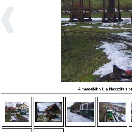
Almamellék vá. a klasszikus b